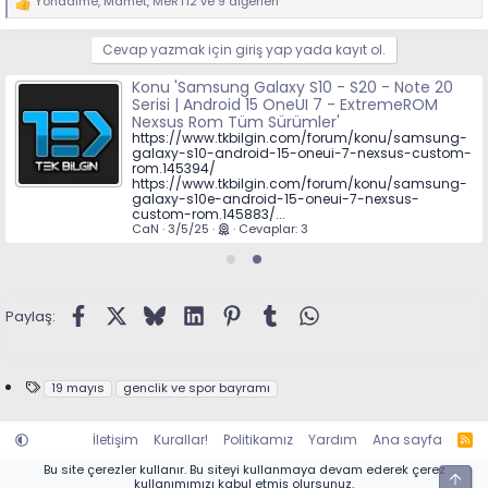
Yondaime
,
Mamet
,
MeRT12
ve 9 diğerleri
T
e
p
Cevap yazmak için giriş yap yada kayıt ol.
k
i
l
Konu 'Samsung Galaxy S10 - S20 - Note 20
e
Serisi | Android 15 OneUI 7 - ExtremeROM
r
:
Nexsus Rom Tüm Sürümler'
https://www.tkbilgin.com/forum/konu/samsung-
galaxy-s10-android-15-oneui-7-nexsus-custom-
rom.145394/
https://www.tkbilgin.com/forum/konu/samsung-
galaxy-s10e-android-15-oneui-7-nexsus-
custom-rom.145883/...
CaN
3/5/25
Cevaplar: 3
Facebook
X (Twitter)
Bluesky
LinkedIn
Pinterest
Tumblr
WhatsApp
Paylaş:
E
19 mayıs
genclik ve spor bayramı
t
i
k
İletişim
Kurallar!
Politikamız
Yardım
Ana sayfa
R
e
S
t
S
Bu site çerezler kullanır. Bu siteyi kullanmaya devam ederek çerez
Üst
l
kullanımımızı kabul etmiş olursunuz.