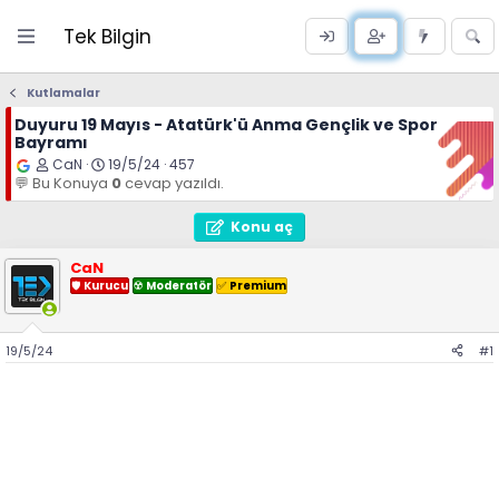
Tek Bilgin
Kutlamalar
Duyuru
19 Mayıs - Atatürk'ü Anma Gençlik ve Spor
Bayramı
K
B
CaN
19/5/24
457
o
a
💬 Bu Konuya
0
cevap yazıldı.
n
ş
u
l
y
a
Konu aç
u
n
B
g
CaN
a
ı
ş
🛡
Kurucu
ç
☢️
Moderatör
✅️
Premium
l
t
a
a
t
r
a
i
19/5/24
#1
n
h
i