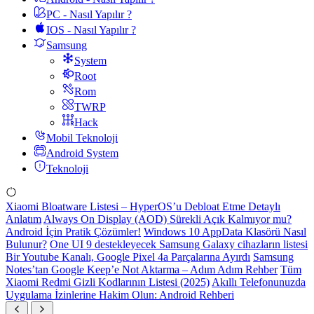
PC - Nasıl Yapılır ?
IOS - Nasıl Yapılır ?
Samsung
System
Root
Rom
TWRP
Hack
Mobil Teknoloji
Android System
Teknoloji
Xiaomi Bloatware Listesi – HyperOS’u Debloat Etme Detaylı
Anlatım
Always On Display (AOD) Sürekli Açık Kalmıyor mu?
Android İçin Pratik Çözümler!
Windows 10 AppData Klasörü Nasıl
Bulunur?
One UI 9 destekleyecek Samsung Galaxy cihazların listesi
Bir Youtube Kanalı, Google Pixel 4a Parçalarına Ayırdı
Samsung
Notes’tan Google Keep’e Not Aktarma – Adım Adım Rehber
Tüm
Xiaomi Redmi Gizli Kodlarının Listesi (2025)
Akıllı Telefonunuzda
Uygulama İzinlerine Hakim Olun: Android Rehberi