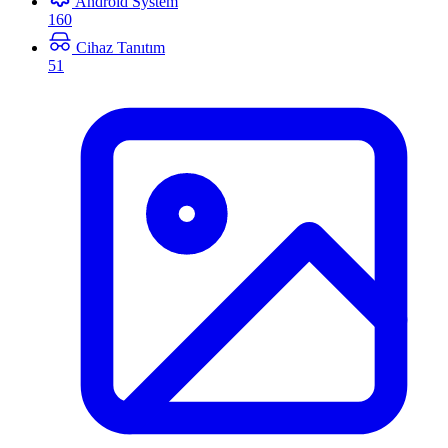
Android System
160
Cihaz Tanıtım
51