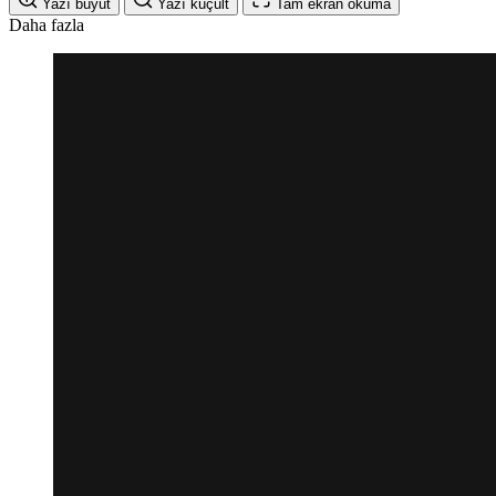
Yazı büyüt
Yazı küçült
Tam ekran okuma
Daha fazla