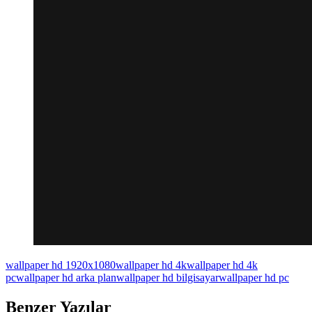
wallpaper hd 1920x1080
wallpaper hd 4k
wallpaper hd 4k
pc
wallpaper hd arka plan
wallpaper hd bilgisayar
wallpaper hd pc
Benzer Yazılar