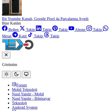
Bir Youtube Kanalı, Google Pixel 4a Parçalarına Ayırdı
Bize Katılın
Beğen
Takip
Takip
Takip
Abone
Takip
Mesaj
Katıl
Takip
Takip
Görünüm
Forum
Mobil Teknoloji
Nasıl Yapılır - Mobil
Nasıl Yapılır - Bilgisayar
Teknoloji
Android System