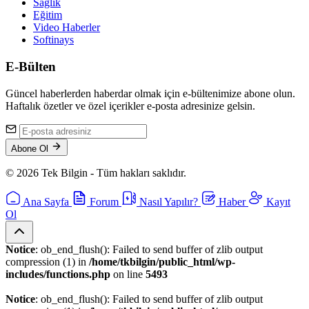
Sağlık
Eğitim
Video Haberler
Softinays
E-Bülten
Güncel haberlerden haberdar olmak için e-bültenimize abone olun.
Haftalık özetler ve özel içerikler e-posta adresinize gelsin.
Abone Ol
© 2026 Tek Bilgin - Tüm hakları saklıdır.
Ana Sayfa
Forum
Nasıl Yapılır?
Haber
Kayıt
Ol
Notice
: ob_end_flush(): Failed to send buffer of zlib output
compression (1) in
/home/tkbilgin/public_html/wp-
includes/functions.php
on line
5493
Notice
: ob_end_flush(): Failed to send buffer of zlib output