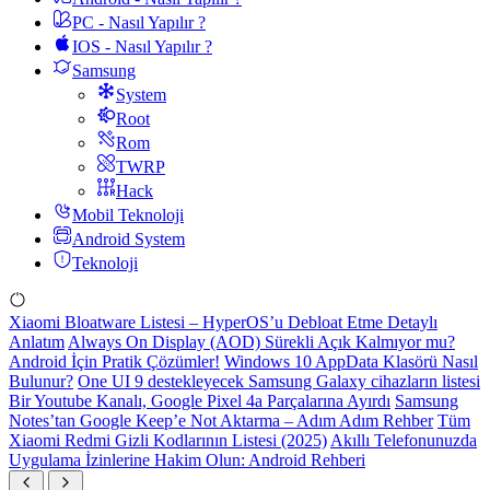
PC - Nasıl Yapılır ?
IOS - Nasıl Yapılır ?
Samsung
System
Root
Rom
TWRP
Hack
Mobil Teknoloji
Android System
Teknoloji
Xiaomi Bloatware Listesi – HyperOS’u Debloat Etme Detaylı
Anlatım
Always On Display (AOD) Sürekli Açık Kalmıyor mu?
Android İçin Pratik Çözümler!
Windows 10 AppData Klasörü Nasıl
Bulunur?
One UI 9 destekleyecek Samsung Galaxy cihazların listesi
Bir Youtube Kanalı, Google Pixel 4a Parçalarına Ayırdı
Samsung
Notes’tan Google Keep’e Not Aktarma – Adım Adım Rehber
Tüm
Xiaomi Redmi Gizli Kodlarının Listesi (2025)
Akıllı Telefonunuzda
Uygulama İzinlerine Hakim Olun: Android Rehberi