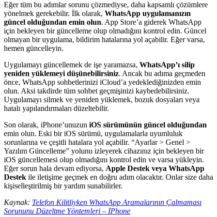
Eğer tüm bu adımlar sorunu çözmediyse, daha kapsamlı çözümlere
yönelmek gerekebilir. İlk olarak,
WhatsApp uygulamanızın
güncel olduğundan emin olun
. App Store’a giderek WhatsApp
için bekleyen bir güncelleme olup olmadığını kontrol edin. Güncel
olmayan bir uygulama, bildirim hatalarına yol açabilir. Eğer varsa,
hemen güncelleyin.
Uygulamayı güncellemek de işe yaramazsa,
WhatsApp’ı silip
yeniden yüklemeyi düşünebilirsiniz
. Ancak bu adıma geçmeden
önce, WhatsApp sohbetlerinizi iCloud’a yedeklediğinizden emin
olun. Aksi takdirde tüm sohbet geçmişinizi kaybedebilirsiniz.
Uygulamayı silmek ve yeniden yüklemek, bozuk dosyaları veya
hatalı yapılandırmaları düzeltebilir.
Son olarak, iPhone’unuzun
iOS sürümünün güncel olduğundan
emin olun. Eski bir iOS sürümü, uygulamalarla uyumluluk
sorunlarına ve çeşitli hatalara yol açabilir. “Ayarlar > Genel >
Yazılım Güncelleme” yolunu izleyerek cihazınız için bekleyen bir
iOS güncellemesi olup olmadığını kontrol edin ve varsa yükleyin.
Eğer sorun hala devam ediyorsa,
Apple Destek veya WhatsApp
Destek
ile iletişime geçmek en doğru adım olacaktır. Onlar size daha
kişiselleştirilmiş bir yardım sunabilirler.
Kaynak:
Telefon Kilitliyken WhatsApp Aramalarının Çalmaması
Sorununu Düzeltme Yöntemleri – İPhone