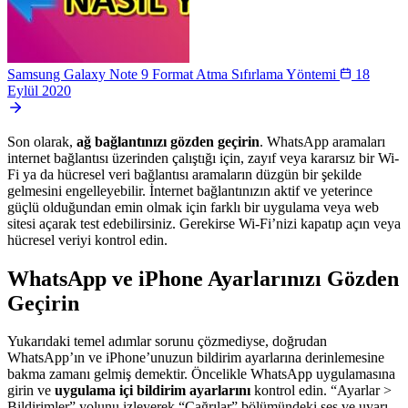
Samsung Galaxy Note 9 Format Atma Sıfırlama Yöntemi
18
Eylül 2020
Son olarak,
ağ bağlantınızı gözden geçirin
. WhatsApp aramaları
internet bağlantısı üzerinden çalıştığı için, zayıf veya kararsız bir Wi-
Fi ya da hücresel veri bağlantısı aramaların düzgün bir şekilde
gelmesini engelleyebilir. İnternet bağlantınızın aktif ve yeterince
güçlü olduğundan emin olmak için farklı bir uygulama veya web
sitesi açarak test edebilirsiniz. Gerekirse Wi-Fi’nizi kapatıp açın veya
hücresel veriyi kontrol edin.
WhatsApp ve iPhone Ayarlarınızı Gözden
Geçirin
Yukarıdaki temel adımlar sorunu çözmediyse, doğrudan
WhatsApp’ın ve iPhone’unuzun bildirim ayarlarına derinlemesine
bakma zamanı gelmiş demektir. Öncelikle WhatsApp uygulamasına
girin ve
uygulama içi bildirim ayarlarını
kontrol edin. “Ayarlar >
Bildirimler” yolunu izleyerek “Çağrılar” bölümündeki ses ve uyarı