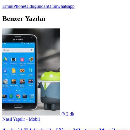
Emin
iPhone
Olduğundan
Olun
whatsapp
Benzer Yazılar
2 dk
Nasıl Yapılır - Mobil