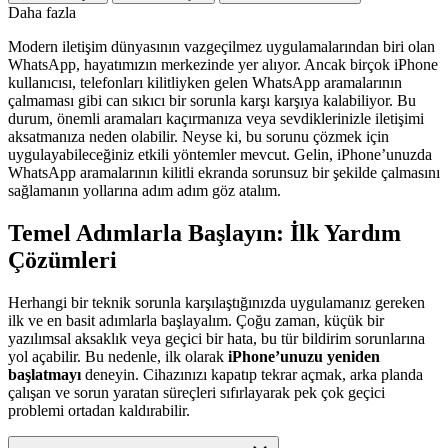
Daha fazla
Modern iletişim dünyasının vazgeçilmez uygulamalarından biri olan
WhatsApp, hayatımızın merkezinde yer alıyor. Ancak birçok iPhone
kullanıcısı, telefonları kilitliyken gelen WhatsApp aramalarının
çalmaması gibi can sıkıcı bir sorunla karşı karşıya kalabiliyor. Bu
durum, önemli aramaları kaçırmanıza veya sevdiklerinizle iletişimi
aksatmanıza neden olabilir. Neyse ki, bu sorunu çözmek için
uygulayabileceğiniz etkili yöntemler mevcut. Gelin, iPhone’unuzda
WhatsApp aramalarının kilitli ekranda sorunsuz bir şekilde çalmasını
sağlamanın yollarına adım adım göz atalım.
Temel Adımlarla Başlayın: İlk Yardım
Çözümleri
Herhangi bir teknik sorunla karşılaştığınızda uygulamanız gereken
ilk ve en basit adımlarla başlayalım. Çoğu zaman, küçük bir
yazılımsal aksaklık veya geçici bir hata, bu tür bildirim sorunlarına
yol açabilir. Bu nedenle, ilk olarak
iPhone’unuzu yeniden
başlatmayı
deneyin. Cihazınızı kapatıp tekrar açmak, arka planda
çalışan ve sorun yaratan süreçleri sıfırlayarak pek çok geçici
problemi ortadan kaldırabilir.