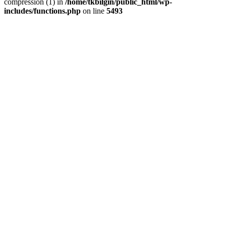
compression (1) in
/home/tkbilgin/public_html/wp-
includes/functions.php
on line
5493