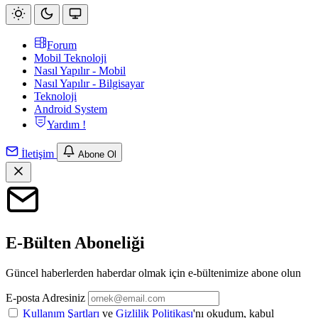
Forum
Mobil Teknoloji
Nasıl Yapılır - Mobil
Nasıl Yapılır - Bilgisayar
Teknoloji
Android System
Yardım !
İletişim
Abone Ol
E-Bülten Aboneliği
Güncel haberlerden haberdar olmak için e-bültenimize abone olun
E-posta Adresiniz
Kullanım Şartları
ve
Gizlilik Politikası
'nı okudum, kabul