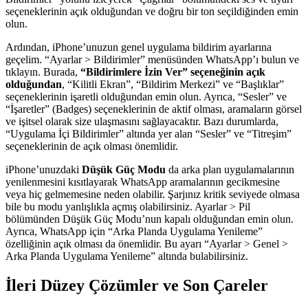
seçeneklerinin açık olduğundan ve doğru bir ton seçildiğinden emin
olun.
Ardından, iPhone’unuzun genel uygulama bildirim ayarlarına
geçelim. “Ayarlar > Bildirimler” menüsünden WhatsApp’ı bulun ve
tıklayın. Burada,
“Bildirimlere İzin Ver” seçeneğinin açık
olduğundan
, “Kilitli Ekran”, “Bildirim Merkezi” ve “Başlıklar”
seçeneklerinin işaretli olduğundan emin olun. Ayrıca, “Sesler” ve
“İşaretler” (Badges) seçeneklerinin de aktif olması, aramaların görsel
ve işitsel olarak size ulaşmasını sağlayacaktır. Bazı durumlarda,
“Uygulama İçi Bildirimler” altında yer alan “Sesler” ve “Titreşim”
seçeneklerinin de açık olması önemlidir.
iPhone’unuzdaki
Düşük Güç Modu
da arka plan uygulamalarının
yenilenmesini kısıtlayarak WhatsApp aramalarının gecikmesine
veya hiç gelmemesine neden olabilir. Şarjınız kritik seviyede olmasa
bile bu modu yanlışlıkla açmış olabilirsiniz. Ayarlar > Pil
bölümünden Düşük Güç Modu’nun kapalı olduğundan emin olun.
Ayrıca, WhatsApp için “Arka Planda Uygulama Yenileme”
özelliğinin açık olması da önemlidir. Bu ayarı “Ayarlar > Genel >
Arka Planda Uygulama Yenileme” altında bulabilirsiniz.
İleri Düzey Çözümler ve Son Çareler