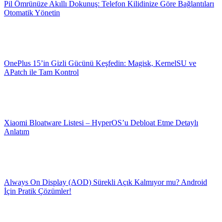
Pil Ömrünüze Akıllı Dokunuş: Telefon Kilidinize Göre Bağlantıları
Otomatik Yönetin
OnePlus 15’in Gizli Gücünü Keşfedin: Magisk, KernelSU ve
APatch ile Tam Kontrol
Xiaomi Bloatware Listesi – HyperOS’u Debloat Etme Detaylı
Anlatım
Always On Display (AOD) Sürekli Açık Kalmıyor mu? Android
İçin Pratik Çözümler!