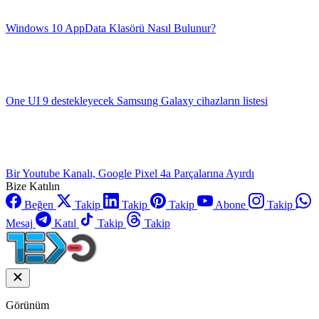
Windows 10 AppData Klasörü Nasıl Bulunur?
One UI 9 destekleyecek Samsung Galaxy cihazların listesi
Bir Youtube Kanalı, Google Pixel 4a Parçalarına Ayırdı
Bize Katılın
Beğen
Takip
Takip
Takip
Abone
Takip
Mesaj
Katıl
Takip
Takip
Görünüm