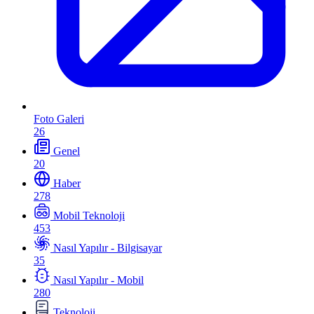
Foto Galeri
26
Genel
20
Haber
278
Mobil Teknoloji
453
Nasıl Yapılır - Bilgisayar
35
Nasıl Yapılır - Mobil
280
Teknoloji