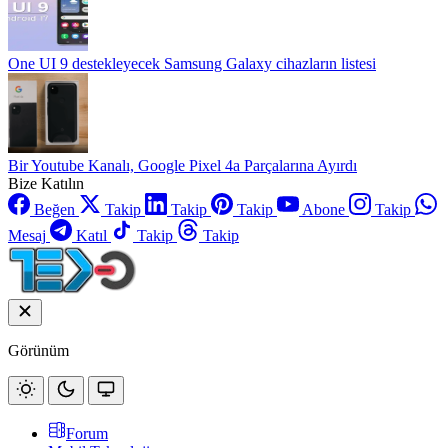
One UI 9 destekleyecek Samsung Galaxy cihazların listesi
Bir Youtube Kanalı, Google Pixel 4a Parçalarına Ayırdı
Bize Katılın
Beğen
Takip
Takip
Takip
Abone
Takip
Mesaj
Katıl
Takip
Takip
Görünüm
Forum