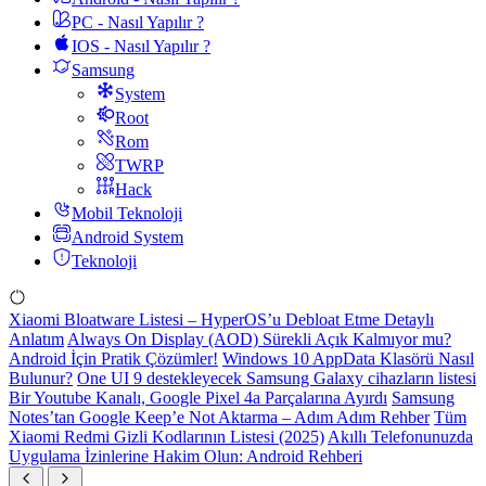
PC - Nasıl Yapılır ?
IOS - Nasıl Yapılır ?
Samsung
System
Root
Rom
TWRP
Hack
Mobil Teknoloji
Android System
Teknoloji
Xiaomi Bloatware Listesi – HyperOS’u Debloat Etme Detaylı
Anlatım
Always On Display (AOD) Sürekli Açık Kalmıyor mu?
Android İçin Pratik Çözümler!
Windows 10 AppData Klasörü Nasıl
Bulunur?
One UI 9 destekleyecek Samsung Galaxy cihazların listesi
Bir Youtube Kanalı, Google Pixel 4a Parçalarına Ayırdı
Samsung
Notes’tan Google Keep’e Not Aktarma – Adım Adım Rehber
Tüm
Xiaomi Redmi Gizli Kodlarının Listesi (2025)
Akıllı Telefonunuzda
Uygulama İzinlerine Hakim Olun: Android Rehberi