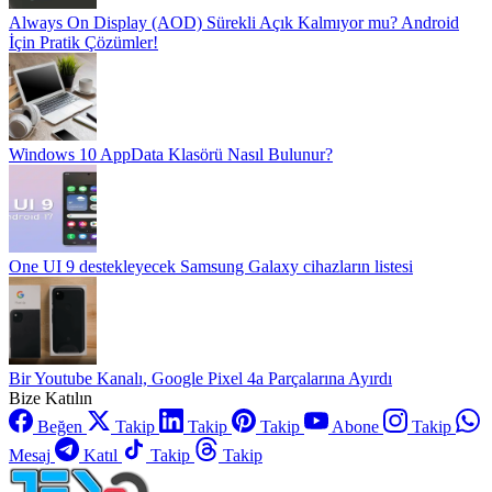
Always On Display (AOD) Sürekli Açık Kalmıyor mu? Android
İçin Pratik Çözümler!
Windows 10 AppData Klasörü Nasıl Bulunur?
One UI 9 destekleyecek Samsung Galaxy cihazların listesi
Bir Youtube Kanalı, Google Pixel 4a Parçalarına Ayırdı
Bize Katılın
Beğen
Takip
Takip
Takip
Abone
Takip
Mesaj
Katıl
Takip
Takip