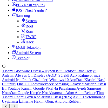
PC - Nasıl Yapılır ?
IOS - Nasıl Yapılır ?
Samsung
System
Root
Rom
TWRP
Hack
Mobil Teknoloji
Android System
Teknoloji
Xiaomi Bloatware Listesi – HyperOS’u Debloat Etme Detaylı
Anlatım
Always On Display (AOD) Sürekli Açık Kalmıyor mu?
Android İçin Pratik Çözümler!
Windows 10 AppData Klasörü Nasıl
Bulunur?
One UI 9 destekleyecek Samsung Galaxy cihazların listesi
Bir Youtube Kanalı, Google Pixel 4a Parçalarına Ayırdı
Samsung
Notes’tan Google Keep’e Not Aktarma – Adım Adım Rehber
Tüm
Xiaomi Redmi Gizli Kodlarının Listesi (2025)
Akıllı Telefonunuzda
Uygulama İzinlerine Hakim Olun: Android Rehberi