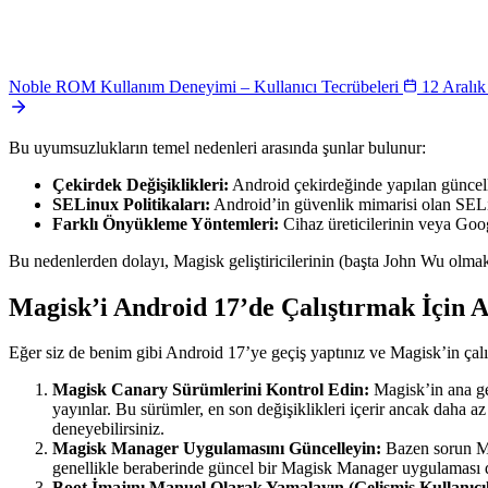
Noble ROM Kullanım Deneyimi – Kullanıcı Tecrübeleri
12 Aralı
Bu uyumsuzlukların temel nedenleri arasında şunlar bulunur:
Çekirdek Değişiklikleri:
Android çekirdeğinde yapılan güncelle
SELinux Politikaları:
Android’in güvenlik mimarisi olan SELinu
Farklı Önyükleme Yöntemleri:
Cihaz üreticilerinin veya Goog
Bu nedenlerden dolayı, Magisk geliştiricilerinin (başta John Wu olm
Magisk’i Android 17’de Çalıştırmak İçin 
Eğer siz de benim gibi Android 17’ye geçiş yaptınız ve Magisk’in çalı
Magisk Canary Sürümlerini Kontrol Edin:
Magisk’in ana ge
yayınlar. Bu sürümler, en son değişiklikleri içerir ancak daha
deneyebilirsiniz.
Magisk Manager Uygulamasını Güncelleyin:
Bazen sorun Ma
genellikle beraberinde güncel bir Magisk Manager uygulaması da
Boot İmajını Manuel Olarak Yamalayın (Gelişmiş Kullanıcıl