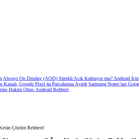
m
Always On Display (AOD) Sürekli Açık Kalmıyor mu? Android İçin 
e Kanalı, Google Pixel 4a Parçalarına Ayırdı
Samsung Notes’tan Goog
erine Hakim Olun: Android Rehberi
e Kesin Çözüm Rehberi!