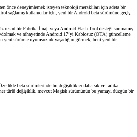
ten önce deneyimlemek isteyen teknoloji meraklıları için adeta bir
rol sağlamış kullanıcılar için, yeni bir Android beta sürümüne geçiş,
z resmi bir Fabrika İmajı veya Android Flash Tool desteği sunmamış
 kaydolmak ve nihayetinde Android 17’yi Kablosuz (OTA) güncelleme
in yeni sürümle uyumsuzluk yaşadığını görmek, beni yeni bir
Özellikle beta sürümlerinde bu değişiklikler daha sık ve radikal
ı her türlü değişiklik, mevcut Magisk sürümünün bu yamayı düzgün bir