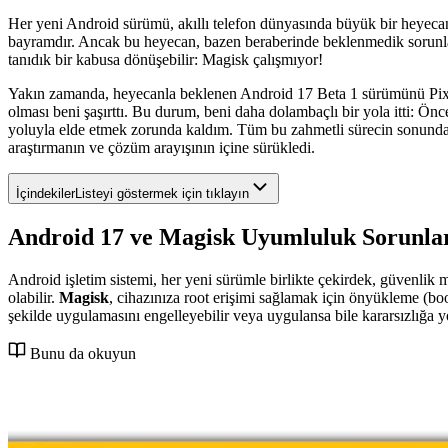
Her yeni Android sürümü, akıllı telefon dünyasında büyük bir heyecan y
bayramdır. Ancak bu heyecan, bazen beraberinde beklenmedik sorunları 
tanıdık bir kabusa dönüşebilir: Magisk çalışmıyor!
Yakın zamanda, heyecanla beklenen Android 17 Beta 1 sürümünü Pixel
olması beni şaşırttı. Bu durum, beni daha dolambaçlı bir yola itti
yoluyla elde etmek zorunda kaldım. Tüm bu zahmetli sürecin sonunda,
araştırmanın ve çözüm arayışının içine sürükledi.
İçindekiler
Listeyi göstermek için tıklayın
Android 17 ve Magisk Uyumluluk Sorunla
Android işletim sistemi, her yeni sürümle birlikte çekirdek, güvenlik m
olabilir.
Magisk
, cihazınıza root erişimi sağlamak için önyükleme (b
şekilde uygulamasını engelleyebilir veya uygulansa bile kararsızlığa yo
Bunu da okuyun