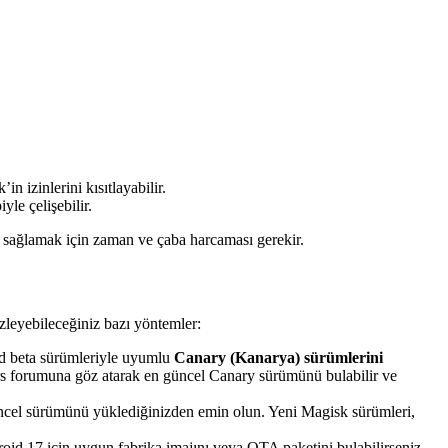
 izinlerini kısıtlayabilir.
le çelişebilir.
 sağlamak için zaman ve çaba harcaması gerekir.
zleyebileceğiniz bazı yöntemler:
id beta sürümleriyle uyumlu
Canary (Kanarya) sürümlerini
ers forumuna göz atarak en güncel Canary sürümünü bulabilir ve
cel sürümünü yüklediğinizden emin olun. Yeni Magisk sürümleri,
roid 17 için uygun fabrika imajını veya OTA paketini bulabilirseniz,