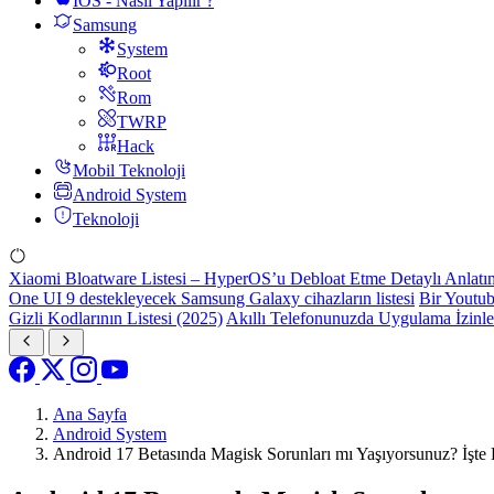
IOS - Nasıl Yapılır ?
Samsung
System
Root
Rom
TWRP
Hack
Mobil Teknoloji
Android System
Teknoloji
Xiaomi Bloatware Listesi – HyperOS’u Debloat Etme Detaylı Anlatı
One UI 9 destekleyecek Samsung Galaxy cihazların listesi
Bir Youtub
Gizli Kodlarının Listesi (2025)
Akıllı Telefonunuzda Uygulama İzinl
Ana Sayfa
Android System
Android 17 Betasında Magisk Sorunları mı Yaşıyorsunuz? İşt