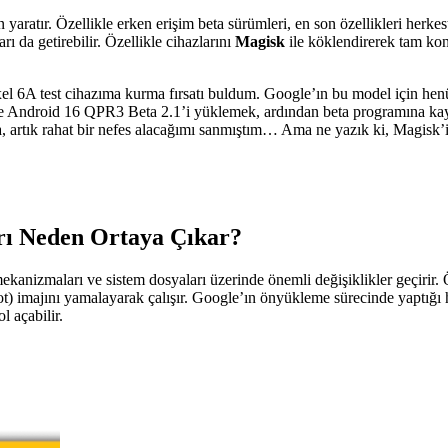
aratır. Özellikle erken erişim beta sürümleri, en son özellikleri herkes
da getirebilir. Özellikle cihazlarını
Magisk
ile köklendirerek tam kont
 6A test cihazıma kurma fırsatı buldum. Google’ın bu model için henü
: Önce Android 16 QPR3 Beta 2.1’i yüklemek, ardından beta programına
 artık rahat bir nefes alacağımı sanmıştım… Ama ne yazık ki, Magisk’
rı Neden Ortaya Çıkar?
ekanizmaları ve sistem dosyaları üzerinde önemli değişiklikler geçirir. 
oot) imajını yamalayarak çalışır. Google’ın önyükleme sürecinde yaptığ
l açabilir.