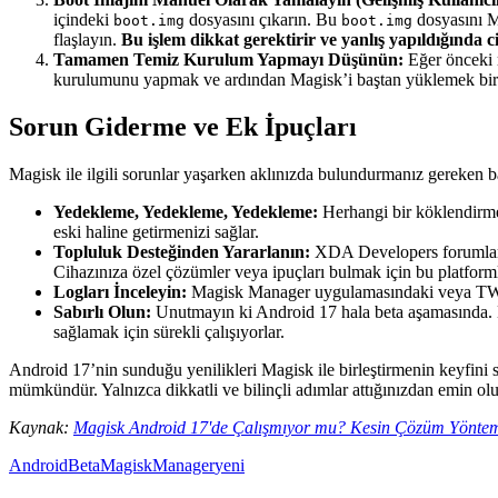
içindeki
dosyasını çıkarın. Bu
dosyasını M
boot.img
boot.img
flaşlayın.
Bu işlem dikkat gerektirir ve yanlış yapıldığında ci
Tamamen Temiz Kurulum Yapmayı Düşünün:
Eğer önceki 
kurulumunu yapmak ve ardından Magisk’i baştan yüklemek bir çöz
Sorun Giderme ve Ek İpuçları
Magisk ile ilgili sorunlar yaşarken aklınızda bulundurmanız gereken ba
Yedekleme, Yedekleme, Yedekleme:
Herhangi bir köklendirme
eski haline getirmenizi sağlar.
Topluluk Desteğinden Yararlanın:
XDA Developers forumları, 
Cihazınıza özel çözümler veya ipuçları bulmak için bu platformla
Logları İnceleyin:
Magisk Manager uygulamasındaki veya TWRP g
Sabırlı Olun:
Unutmayın ki Android 17 hala beta aşamasında. Ka
sağlamak için sürekli çalışıyorlar.
Android 17’nin sunduğu yenilikleri Magisk ile birleştirmenin keyfini 
mümkündür. Yalnızca dikkatli ve bilinçli adımlar attığınızdan emin olu
Kaynak:
Magisk Android 17'de Çalışmıyor mu? Kesin Çözüm Yöntem
Android
Beta
Magisk
Manager
yeni