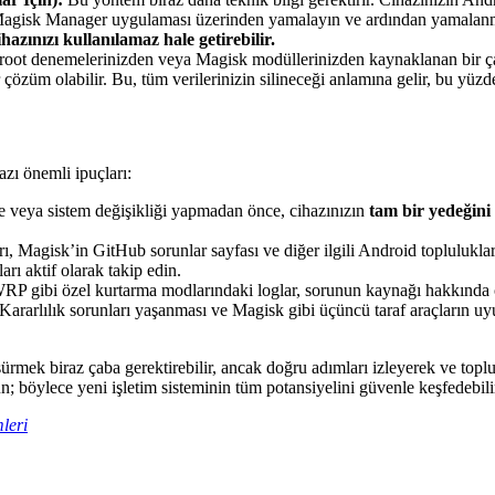
agisk Manager uygulaması üzerinden yamalayın ve ardından yamalan
hazınızı kullanılamaz hale getirebilir.
root denemelerinizden veya Magisk modüllerinizden kaynaklanan bir ça
üm olabilir. Bu, tüm verilerinizin silineceği anlamına gelir, bu yüzde
zı önemli ipuçları:
 veya sistem değişikliği yapmadan önce, cihazınızın
tam bir yedeğini
Magisk’in GitHub sorunlar sayfası ve diğer ilgili Android toplulukları,
rı aktif olarak takip edin.
ibi özel kurtarma modlarındaki loglar, sorunun kaynağı hakkında önem
rarlılık sorunları yaşanması ve Magisk gibi üçüncü taraf araçların uy
sürmek biraz çaba gerektirebilir, ancak doğru adımları izleyerek ve top
n; böylece yeni işletim sisteminin tüm potansiyelini güvenle keşfedebilir
leri