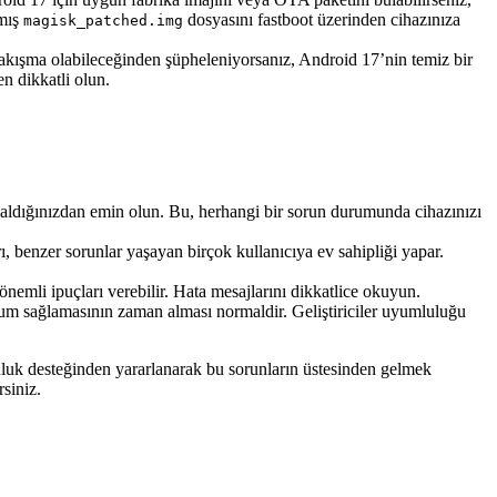
mış
dosyasını fastboot üzerinden cihazınıza
magisk_patched.img
kışma olabileceğinden şüpheleniyorsanız, Android 17’nin temiz bir
n dikkatli olun.
aldığınızdan emin olun. Bu, herhangi bir sorun durumunda cihazınızı
 benzer sorunlar yaşayan birçok kullanıcıya ev sahipliği yapar.
li ipuçları verebilir. Hata mesajlarını dikkatlice okuyun.
um sağlamasının zaman alması normaldir. Geliştiriciler uyumluluğu
luluk desteğinden yararlanarak bu sorunların üstesinden gelmek
siniz.