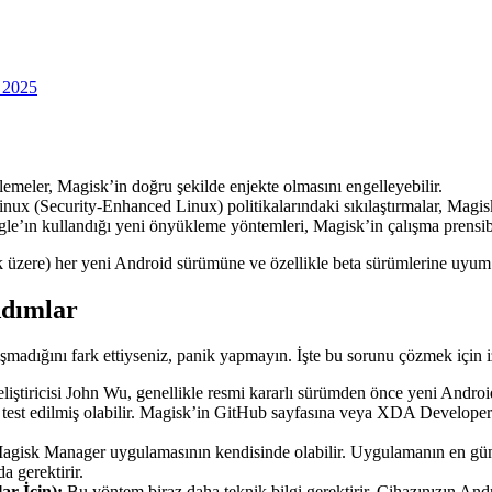
k 2025
meler, Magisk’in doğru şekilde enjekte olmasını engelleyebilir.
x (Security-Enhanced Linux) politikalarındaki sıkılaştırmalar, Magisk’in
le’ın kullandığı yeni önyükleme yöntemleri, Magisk’in çalışma prensibiy
ak üzere) her yeni Android sürümüne ve özellikle beta sürümlerine uyum
Adımlar
şmadığını fark ettiyseniz, panik yapmayın. İşte bu sorunu çözmek için i
liştiricisi John Wu, genellikle resmi kararlı sürümden önce yeni Andro
 az test edilmiş olabilir. Magisk’in GitHub sayfasına veya XDA Develop
gisk Manager uygulamasının kendisinde olabilir. Uygulamanın en gün
 gerektirir.
ar İçin):
Bu yöntem biraz daha teknik bilgi gerektirir. Cihazınızın And