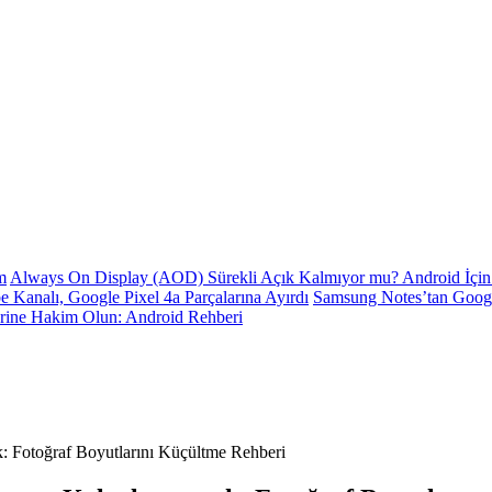
m
Always On Display (AOD) Sürekli Açık Kalmıyor mu? Android İçin 
e Kanalı, Google Pixel 4a Parçalarına Ayırdı
Samsung Notes’tan Goog
erine Hakim Olun: Android Rehberi
: Fotoğraf Boyutlarını Küçültme Rehberi