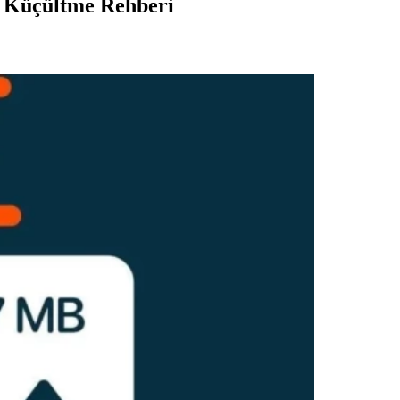
ı Küçültme Rehberi