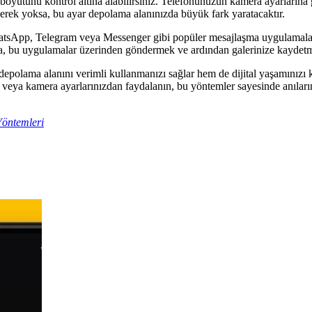
yutunu kontrol altına alabilirsiniz. Telefonunuzun kamera ayarlarına g
 gerek yoksa, bu ayar depolama alanınızda büyük fark yaratacaktır.
sApp, Telegram veya Messenger gibi popüler mesajlaşma uygulamaları, gö
a, bu uygulamalar üzerinden göndermek ve ardından galerinize kaydetme
epolama alanını verimli kullanmanızı sağlar hem de dijital yaşamınızı ko
ma veya kamera ayarlarınızdan faydalanın, bu yöntemler sayesinde anılar
Yöntemleri