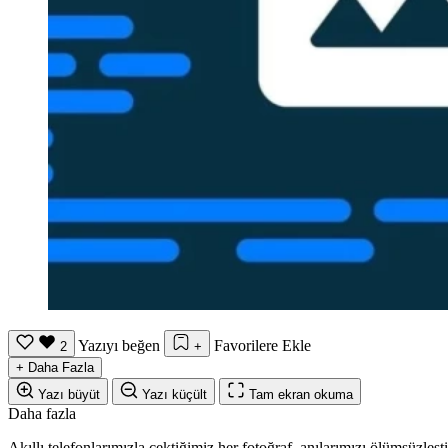
Yazıyı beğen
Favorilere Ekle
2
+
+
Daha Fazla
Yazı büyüt
Yazı küçült
Tam ekran okuma
Daha fazla
Akıllı telefonlarımızla çektiğimiz her fotoğraf, anılarımızı ölümsüzle