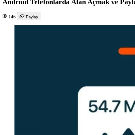
Android Telefonlarda Alan Açmak ve Payl
146
Paylaş