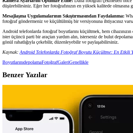
Kamera Ayarlarını Optimize Etme:
Daha fotoğrafı çekmeden önce bo
düşürebilirsiniz. Eğer her fotoğrafınızın en yüksek kalitede olmasına
Mesajlaşma Uygulamalarının Sıkıştırmasından Faydalanma:
What
fotoğraf göndermeniz ve küçültülmüş bir versiyonuna ihtiyacınız vars
Android telefonlarda fotoğraf boyutlarını küçültmek, hem cihazınızın d
ister üçüncü parti bir araçtan yardım alın, isterseniz de bulut depola
gönül rahatlığıyla çekebilir, düzenleyebilir ve paylaşabilirsiniz.
Kaynak:
Android Telefonlarda Fotoğraf Boyutu Küçültme: En Etkili 
Boyutlarını
depolama
Fotoğraf
Galeri
Genellikle
Benzer Yazılar