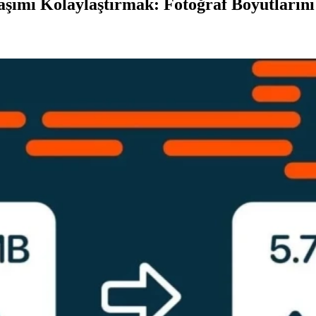
aşımı Kolaylaştırmak: Fotoğraf Boyutların