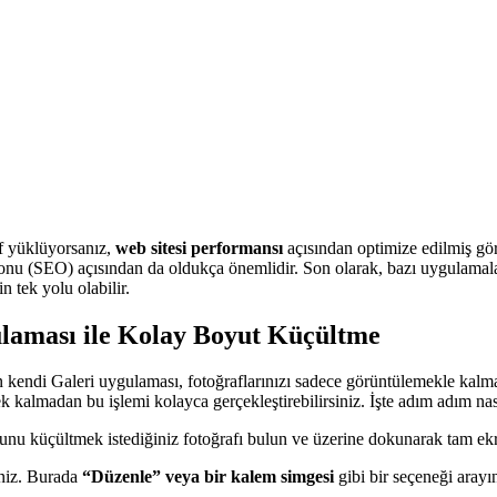
af yüklüyorsanız,
web sitesi performansı
açısından optimize edilmiş gör
onu (SEO) açısından da oldukça önemlidir. Son olarak, bazı uygulamalar 
 tek yolu olabilir.
laması ile Kolay Boyut Küçültme
zın kendi Galeri uygulaması, fotoğraflarınızı sadece görüntülemekle ka
k kalmadan bu işlemi kolayca gerçekleştirebilirsiniz. İşte adım adım nas
unu küçültmek istediğiniz fotoğrafı bulun ve üzerine dokunarak tam e
iniz. Burada
“Düzenle” veya bir kalem simgesi
gibi bir seçeneği aray