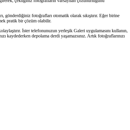
irerek, çektiğiniz fotoğrafların varsayılan çözünürlüğünü
nderdiğiniz fotoğrafları otomatik olarak sıkıştırır. Eğer birine
k pratik bir çözüm olabilir.
laylaştırır. İster telefonunuzun yerleşik Galeri uygulamasını kullanın,
ınızı kaydederken depolama derdi yaşamazsınız. Artık fotoğraflarınızı