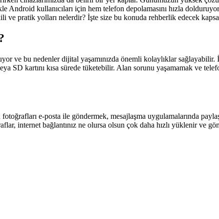
ikle Android kullanıcıları için hem telefon depolamasını hızla dolduruyo
li ve pratik yolları nelerdir? İşte size bu konuda rehberlik edecek kapsa
?
or ve bu nedenler dijital yaşamınızda önemli kolaylıklar sağlayabilir. 
ini veya SD kartını kısa sürede tüketebilir. Alan sorunu yaşamamak ve 
 fotoğrafları e-posta ile göndermek, mesajlaşma uygulamalarında pay
flar, internet bağlantınız ne olursa olsun çok daha hızlı yüklenir ve gönd