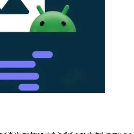
ünürlüklü kameraları sayesinde fotoğraflarımızın kalitesi her geçen gün