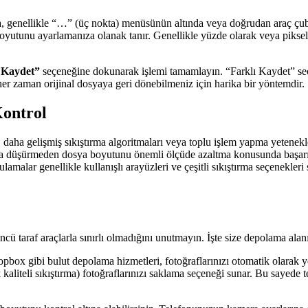
a, genellikle “…” (üç nokta) menüsünün altında veya doğrudan araç 
tunu ayarlamanıza olanak tanır. Genellikle yüzde olarak veya piksel ci
 Kaydet”
seçeneğine dokunarak işlemi tamamlayın. “Farklı Kaydet” seç
her zaman orijinal dosyaya geri dönebilmeniz için harika bir yöntemdir.
Kontrol
aha gelişmiş sıkıştırma algoritmaları veya toplu işlem yapma yetenekl
fazla düşürmeden dosya boyutunu önemli ölçüde azaltma konusunda başarı
lamalar genellikle kullanışlı arayüzleri ve çeşitli sıkıştırma seçenekleri
ü taraf araçlarla sınırlı olmadığını unutmayın. İşte size depolama alan
ox gibi bulut depolama hizmetleri, fotoğraflarınızı otomatik olarak y
kaliteli sıkıştırma) fotoğraflarınızı saklama seçeneği sunar. Bu sayede t