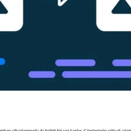
ştirirken cihazlarımızda da belirli bir yer kaplar. Günümüzün yüksek çöz