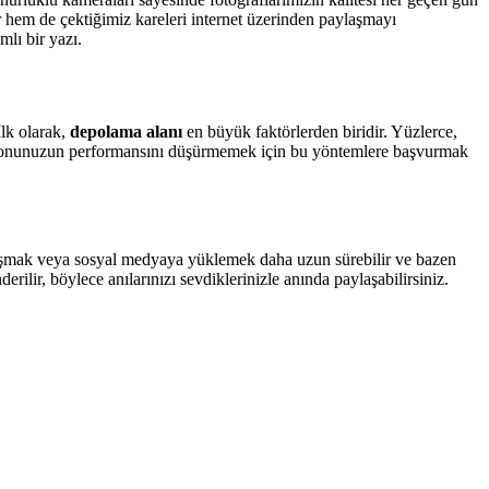
r hem de çektiğimiz kareleri internet üzerinden paylaşmayı
mlı bir yazı.
İlk olarak,
depolama alanı
en büyük faktörlerden biridir. Yüzlerce,
telefonunuzun performansını düşürmemek için bu yöntemlere başvurmak
laşmak veya sosyal medyaya yüklemek daha uzun sürebilir ve bazen
erilir, böylece anılarınızı sevdiklerinizle anında paylaşabilirsiniz.