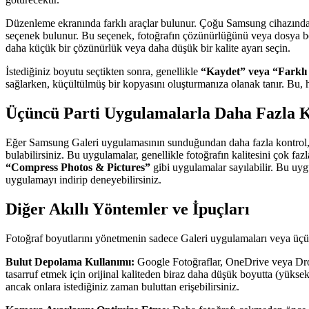
Düzenleme ekranında farklı araçlar bulunur. Çoğu Samsung cihazınd
seçenek bulunur. Bu seçenek, fotoğrafın çözünürlüğünü veya dosya boyu
daha küçük bir çözünürlük veya daha düşük bir kalite ayarı seçin.
İstediğiniz boyutu seçtikten sonra, genellikle
“Kaydet” veya “Farklı
sağlarken, küçültülmüş bir kopyasını oluşturmanıza olanak tanır. Bu, 
Üçüncü Parti Uygulamalarla Daha Fazla 
Eğer Samsung Galeri uygulamasının sunduğundan daha fazla kontrol, d
bulabilirsiniz. Bu uygulamalar, genellikle fotoğrafın kalitesini çok 
“Compress Photos & Pictures”
gibi uygulamalar sayılabilir. Bu uygu
uygulamayı indirip deneyebilirsiniz.
Diğer Akıllı Yöntemler ve İpuçları
Fotoğraf boyutlarını yönetmenin sadece Galeri uygulamaları veya üçünc
Bulut Depolama Kullanımı:
Google Fotoğraflar, OneDrive veya Dropb
tasarruf etmek için orijinal kaliteden biraz daha düşük boyutta (yüksek 
ancak onlara istediğiniz zaman buluttan erişebilirsiniz.