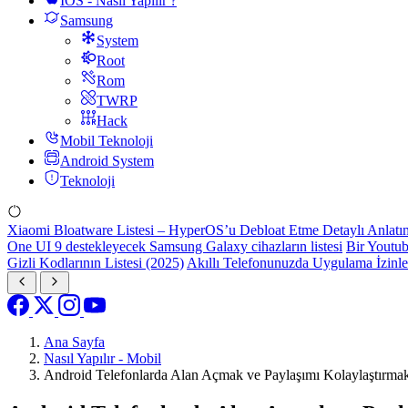
IOS - Nasıl Yapılır ?
Samsung
System
Root
Rom
TWRP
Hack
Mobil Teknoloji
Android System
Teknoloji
Xiaomi Bloatware Listesi – HyperOS’u Debloat Etme Detaylı Anlatı
One UI 9 destekleyecek Samsung Galaxy cihazların listesi
Bir Youtub
Gizli Kodlarının Listesi (2025)
Akıllı Telefonunuzda Uygulama İzinl
Ana Sayfa
Nasıl Yapılır - Mobil
Android Telefonlarda Alan Açmak ve Paylaşımı Kolaylaştırmak