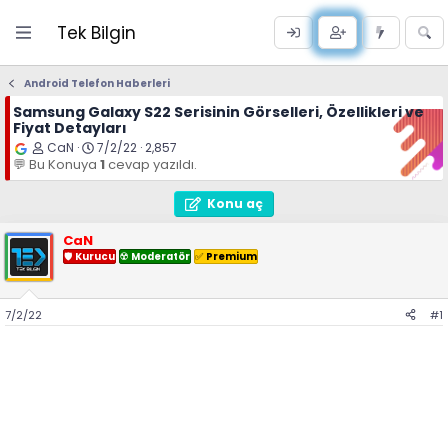
Tek Bilgin
Android Telefon Haberleri
Samsung Galaxy S22 Serisinin Görselleri, Özellikleri ve
Fiyat Detayları
K
B
CaN
7/2/22
2,857
o
a
💬 Bu Konuya
1
cevap yazıldı.
n
ş
u
l
y
a
Konu aç
u
n
B
g
CaN
a
ı
ş
🛡
Kurucu
ç
☢️
Moderatör
✅️
Premium
l
t
a
a
t
r
a
i
7/2/22
#1
n
h
i