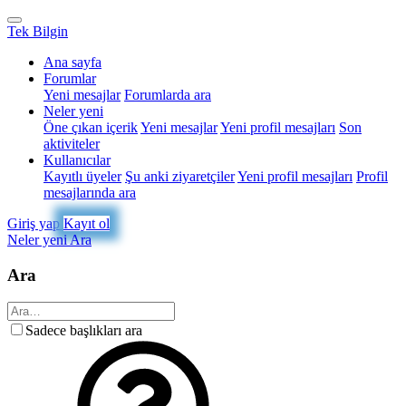
Tek Bilgin
Ana sayfa
Forumlar
Yeni mesajlar
Forumlarda ara
Neler yeni
Öne çıkan içerik
Yeni mesajlar
Yeni profil mesajları
Son
aktiviteler
Kullanıcılar
Kayıtlı üyeler
Şu anki ziyaretçiler
Yeni profil mesajları
Profil
mesajlarında ara
Giriş yap
Kayıt ol
Neler yeni
Ara
Ara
Sadece başlıkları ara