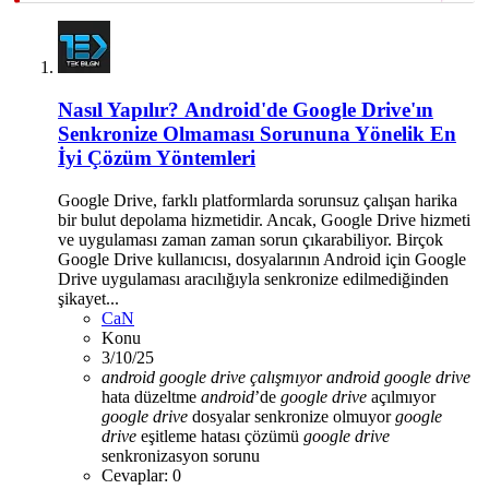
Nasıl Yapılır?
Android'de Google Drive'ın
Senkronize Olmaması Sorununa Yönelik En
İyi Çözüm Yöntemleri
Google Drive, farklı platformlarda sorunsuz çalışan harika
bir bulut depolama hizmetidir. Ancak, Google Drive hizmeti
ve uygulaması zaman zaman sorun çıkarabiliyor. Birçok
Google Drive kullanıcısı, dosyalarının Android için Google
Drive uygulaması aracılığıyla senkronize edilmediğinden
şikayet...
CaN
Konu
3/10/25
android
google
drive
çalışmıyor
android
google
drive
hata düzeltme
android
’de
google
drive
açılmıyor
google
drive
dosyalar senkronize olmuyor
google
drive
eşitleme hatası çözümü
google
drive
senkronizasyon sorunu
Cevaplar: 0