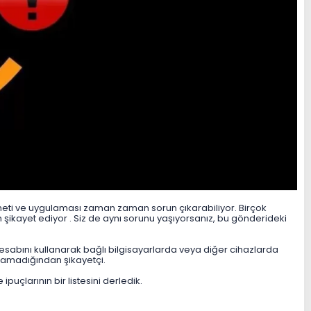
zmeti ve uygulaması zaman zaman sorun çıkarabiliyor. Birçok
 şikayet ediyor . Siz de aynı sorunu yaşıyorsanız, bu gönderideki
esabını kullanarak bağlı bilgisayarlarda veya diğer cihazlarda
ılamadığından şikayetçi.
çlarının bir listesini derledik.