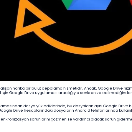
 çalışan harika bir bulut depolama hizmetidir. Ancak, Google Drive hi
id için Google Drive uygulaması aracılığıyla senkronize edilmediğinden
ulamasından dosya yüklediklerinde, bu dosyaların aynı Google Drive h
e Google Drive hesaplarındaki dosyaların Android telefonlarında kullan
nkronizasyon sorunlarını çözmenize yardımcı olacak sorun giderme ipu