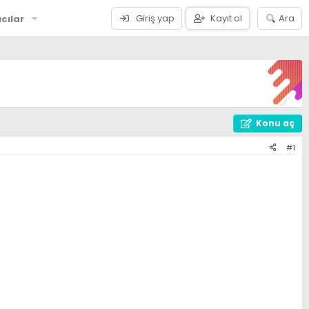
Giriş yap
Kayıt ol
Ara
ıcılar
Konu aç
#1