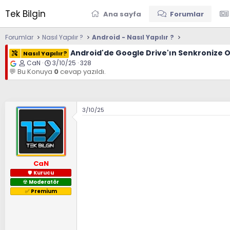
Tek Bilgin
Ana sayfa
Forumlar
Forumlar
Nasıl Yapılır ?
Android - Nasıl Yapılır ?
Android'de Google Drive'ın Senkronize 
Nasıl Yapılır?
K
B
CaN
3/10/25
328
o
a
💬 Bu Konuya
0
cevap yazıldı.
n
ş
u
l
y
a
u
n
B
g
3/10/25
a
ı
ş
ç
l
t
a
a
t
r
a
i
n
h
CaN
i
🛡
Kurucu
☢️
Moderatör
✅️
Premium