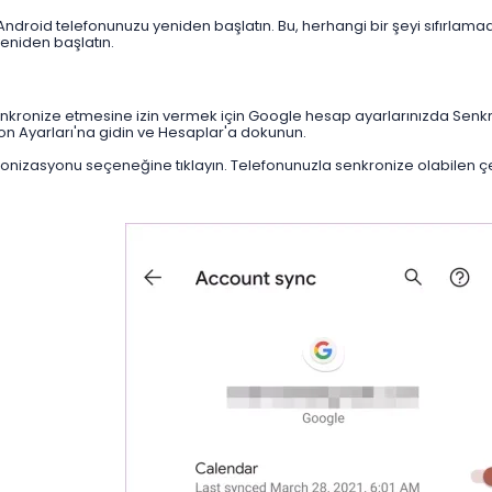
roid telefonunuzu yeniden başlatın. Bu, herhangi bir şeyi sıfırlam
yeniden başlatın.
enkronize etmesine izin vermek için Google hesap ayarlarınızda Senkr
fon Ayarları'na gidin ve Hesaplar'a dokunun.
zasyonu seçeneğine tıklayın. Telefonunuzla senkronize olabilen çeşitl