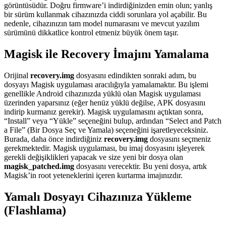
görüntüsüdür. Doğru firmware’i indirdiğinizden emin olun; yanlış
bir sürüm kullanmak cihazınızda ciddi sorunlara yol açabilir. Bu
nedenle, cihazınızın tam model numarasını ve mevcut yazılım
sürümünü dikkatlice kontrol etmeniz büyük önem taşır.
Magisk ile Recovery İmajını Yamalama
Orijinal
recovery.img
dosyasını edindikten sonraki adım, bu
dosyayı Magisk uygulaması aracılığıyla yamalamaktır. Bu işlemi
genellikle Android cihazınızda yüklü olan Magisk uygulaması
üzerinden yaparsınız (eğer henüz yüklü değilse, APK dosyasını
indirip kurmanız gerekir). Magisk uygulamasını açtıktan sonra,
“Install” veya “Yükle” seçeneğini bulup, ardından “Select and Patch
a File” (Bir Dosya Seç ve Yamala) seçeneğini işaretleyeceksiniz.
Burada, daha önce indirdiğiniz
recovery.img
dosyasını seçmeniz
gerekmektedir. Magisk uygulaması, bu imaj dosyasını işleyerek
gerekli değişiklikleri yapacak ve size yeni bir dosya olan
magisk_patched.img
dosyasını verecektir. Bu yeni dosya, artık
Magisk’in root yeteneklerini içeren kurtarma imajınızdır.
Yamalı Dosyayı Cihazınıza Yükleme
(Flashlama)