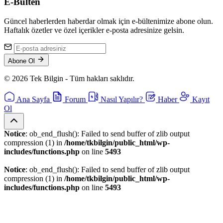
E-Bülten
Güncel haberlerden haberdar olmak için e-bültenimize abone olun.
Haftalık özetler ve özel içerikler e-posta adresinize gelsin.
Abone Ol
© 2026 Tek Bilgin - Tüm hakları saklıdır.
Ana Sayfa
Forum
Nasıl Yapılır?
Haber
Kayıt
Ol
Notice
: ob_end_flush(): Failed to send buffer of zlib output
compression (1) in
/home/tkbilgin/public_html/wp-
includes/functions.php
on line
5493
Notice
: ob_end_flush(): Failed to send buffer of zlib output
compression (1) in
/home/tkbilgin/public_html/wp-
includes/functions.php
on line
5493