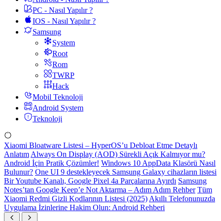
PC - Nasıl Yapılır ?
IOS - Nasıl Yapılır ?
Samsung
System
Root
Rom
TWRP
Hack
Mobil Teknoloji
Android System
Teknoloji
Xiaomi Bloatware Listesi – HyperOS’u Debloat Etme Detaylı
Anlatım
Always On Display (AOD) Sürekli Açık Kalmıyor mu?
Android İçin Pratik Çözümler!
Windows 10 AppData Klasörü Nasıl
Bulunur?
One UI 9 destekleyecek Samsung Galaxy cihazların listesi
Bir Youtube Kanalı, Google Pixel 4a Parçalarına Ayırdı
Samsung
Notes’tan Google Keep’e Not Aktarma – Adım Adım Rehber
Tüm
Xiaomi Redmi Gizli Kodlarının Listesi (2025)
Akıllı Telefonunuzda
Uygulama İzinlerine Hakim Olun: Android Rehberi