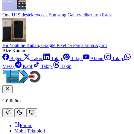
One UI 9 destekleyecek Samsung Galaxy cihazların listesi
Bir Youtube Kanalı, Google Pixel 4a Parçalarına Ayırdı
Bize Katılın
Beğen
Takip
Takip
Takip
Abone
Takip
Mesaj
Katıl
Takip
Takip
Görünüm
Forum
Mobil Teknoloji