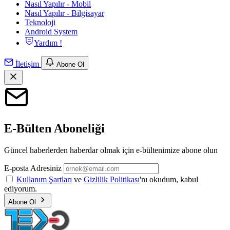
Nasıl Yapılır - Mobil
Nasıl Yapılır - Bilgisayar
Teknoloji
Android System
Yardım !
İletişim
Abone Ol
E-Bülten Aboneliği
Güncel haberlerden haberdar olmak için e-bültenimize abone olun
E-posta Adresiniz
Kullanım Şartları
ve
Gizlilik Politikası
'nı okudum, kabul
ediyorum.
Abone Ol