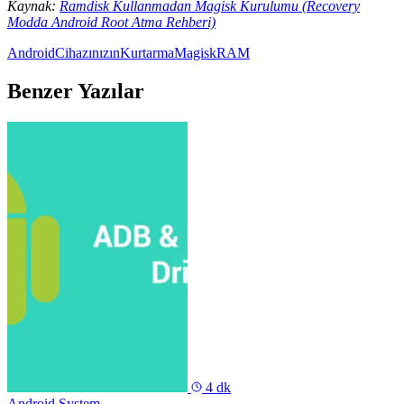
Kaynak:
Ramdisk Kullanmadan Magisk Kurulumu (Recovery
Modda Android Root Atma Rehberi)
Android
Cihazınızın
Kurtarma
Magisk
RAM
Benzer Yazılar
4 dk
Android System