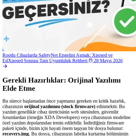
Rootlu Cihazlarda SafetyNet Engelini Aşmak: Xposed ve
EdXposed Sonrası Tam Uyumluluk Rehberi
28 Mayıs 2026
Gerekli Hazırlıklar: Orijinal Yazılımı
Elde Etme
Bu sürece başlamadan önce yapmanız gereken en kritik hazırlık,
cihazınızın
orijinal yazılımını (stock firmware)
edinmektir. Bu
yazılım genellikle cihaz üreticisinin web sitesinden, güvenilir
forumlardan (örneğin XDA Developers) veya cihazınızın modeline
özel yazılım depolarından temin edilebilir. İndirdiğiniz firmware
paketi içinde, bizim için hayati önem taşıyan bir dosya bulunur:
recovery.img
. Bu dosya, cihazınızın fabrika kurtarma bölümünün