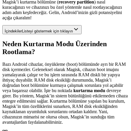
Magisk’i kurtarma bölümüne (
recovery partition
) nasıl
kuracağınızı ve cihazınızı bu özel yöntemle nasıl rootlayacağınızı
adım adım keşfedeceğiz. Gelin, Android’inizin gizli potansiyelini
açığa çıkaralım!
İçindekiler
Listeyi göstermek için tıklayın
Neden Kurtarma Modu Üzerinden
Rootlama?
Bazı Android cihazlar, önyükleme (boot) bölümünde ayrı bir RAM
disk içermezler. Geleneksel olarak Magisk, cihazın boot imajını
yamalayarak çalışır ve bu işlem sırasında RAM diskli bir yapıya
ihtiyaç duyabilir. RAM disk eksikliği durumunda, Magisk’i
doğrudan boot bölümüne kurmaya çalışmak sorunlara yol açabilir
veya başarısız olabilir. İşte bu noktada
kurtarma modu
devreye
girer. Bu yöntem, Magisk’in sistem bütünlüğünü etkilemeden cihaza
entegre edilmesini sağlar. Kurtarma bölümüne yapılan bu kurulum,
Magisk’in tüm özelliklerini sunarken, RAM disk eksikliğinden
kaynaklanan uyumluluk sorunlarını ortadan kaldırır. Yani,
cihazınızın mimarisi ne olursa olsun, Magisk’in sunduğu tüm
avantajlardan faydalanabilirsiniz.