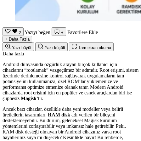
Yazıyı beğen
Favorilere Ekle
2
+
+
Daha Fazla
Yazı büyüt
Yazı küçült
Tam ekran okuma
Daha fazla
Android dünyasında özgürlük arayan birçok kullanıcı için
cihazlarını “rootlamak” vazgeçilmez bir adımdır. Root erişimi, sistem
üzerinde derinlemesine kontrol sağlayarak uygulamaların tam
potansiyelini kullanmanıza, özel ROM’lar yüklemenize ve
performansı optimize etmenize olanak tanır. Modern Android
cihazlarda root erişimi için en popüler ve esnek araçlardan biri ise
şüphesiz
Magisk
‘tir.
Ancak bazı cihazlar, özellikle daha yeni modeller veya belirli
üreticilerin tasarımları,
RAM disk
adı verilen bir bileşeni
desteklemeyebilir. Bu durum, geleneksel Magisk kurulum
yöntemlerini zorlaştırabilir veya imkansız hale getirebilir. Peki,
RAM disk desteği olmayan bir Android cihazınız varsa root
hayalleriniz suya mı düşecek? Kesinlikle hayır! Bu rehberde,