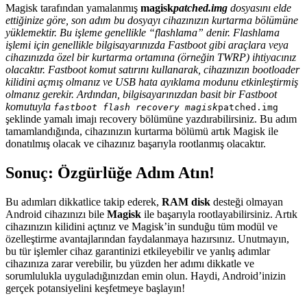
Magisk tarafından yamalanmış
magisk
patched.img
dosyasını elde
ettiğinize göre, son adım bu dosyayı cihazınızın kurtarma bölümüne
yüklemektir. Bu işleme genellikle “flashlama” denir. Flashlama
işlemi için genellikle bilgisayarınızda Fastboot gibi araçlara veya
cihazınızda özel bir kurtarma ortamına (örneğin TWRP) ihtiyacınız
olacaktır. Fastboot komut satırını kullanarak, cihazınızın bootloader
kilidini açmış olmanız ve USB hata ayıklama modunu etkinleştirmiş
olmanız gerekir. Ardından, bilgisayarınızdan basit bir Fastboot
komutuyla
fastboot flash recovery magisk
patched.img
şeklinde yamalı imajı recovery bölümüne yazdırabilirsiniz. Bu adım
tamamlandığında, cihazınızın kurtarma bölümü artık Magisk ile
donatılmış olacak ve cihazınız başarıyla rootlanmış olacaktır.
Sonuç: Özgürlüğe Adım Atın!
Bu adımları dikkatlice takip ederek,
RAM disk
desteği olmayan
Android cihazınızı bile
Magisk
ile başarıyla rootlayabilirsiniz. Artık
cihazınızın kilidini açtınız ve Magisk’in sunduğu tüm modül ve
özelleştirme avantajlarından faydalanmaya hazırsınız. Unutmayın,
bu tür işlemler cihaz garantinizi etkileyebilir ve yanlış adımlar
cihazınıza zarar verebilir, bu yüzden her adımı dikkatle ve
sorumlulukla uyguladığınızdan emin olun. Haydi, Android’inizin
gerçek potansiyelini keşfetmeye başlayın!