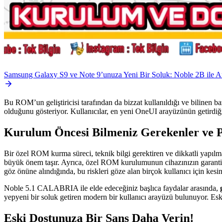
Samsung Galaxy S9 ve Note 9’unuza Yeni Bir Soluk: Noble 2B ile 
Bu ROM’un geliştiricisi tarafından da bizzat kullanıldığı ve bilinen
olduğunu gösteriyor. Kullanıcılar, en yeni OneUI arayüzünün getirdiği
Kurulum Öncesi Bilmeniz Gerekenler ve P
Bir özel ROM kurma süreci, teknik bilgi gerektiren ve dikkatli yapılm
büyük önem taşır. Ayrıca, özel ROM kurulumunun cihazınızın garanti 
göz önüne alındığında, bu riskleri göze alan birçok kullanıcı için kesi
Noble 5.1 CALABRIA ile elde edeceğiniz başlıca faydalar arasında,
yepyeni bir soluk getiren modern bir kullanıcı arayüzü bulunuyor. Esk
Eski Dostunuza Bir Şans Daha Verin!