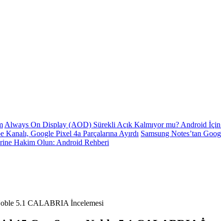
m
Always On Display (AOD) Sürekli Açık Kalmıyor mu? Android İçin 
e Kanalı, Google Pixel 4a Parçalarına Ayırdı
Samsung Notes’tan Goog
erine Hakim Olun: Android Rehberi
Noble 5.1 CALABRIA İncelemesi