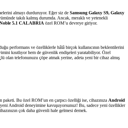
emelerini almayı durduruyor. Eğer siz de
Samsung Galaxy S9, Galaxy
ürümünde takılı kalmış durumda. Ancak, meraklı ve yetenekli
Noble 5.1 CALABRIA
özel ROM’u devreye giriyor.
uğu performans ve özelliklerle hâlâ birçok kullanıcının beklentilerini
ini kısıtlıyor hem de güvenlik endişeleri yaratabiliyor. Özel
lü olan telefonunuzu çöpe atmak yerine, adeta yeni bir cihaz almış
m paketi. Bu özel ROM’un en çarpıcı özelliği ise, cihazınıza
Android
n yeni Android deneyimine kavuşuyorsunuz! Bu, sadece yeni özellikler
 cihazınızın çok daha güvenli hale gelmesi demek.