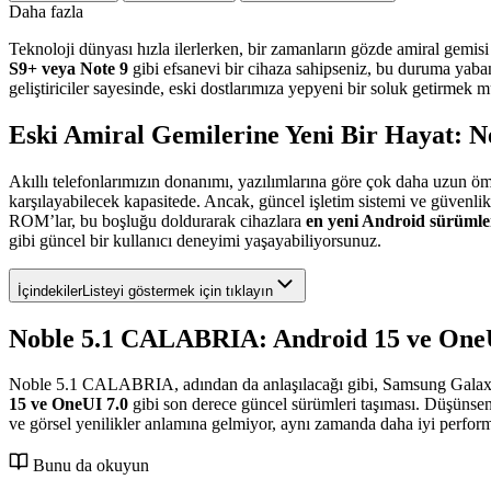
Daha fazla
Teknoloji dünyası hızla ilerlerken, bir zamanların gözde amiral gemisi
S9+ veya Note 9
gibi efsanevi bir cihaza sahipseniz, bu duruma yaba
geliştiriciler sayesinde, eski dostlarımıza yepyeni bir soluk getirmek 
Eski Amiral Gemilerine Yeni Bir Hayat:
Akıllı telefonlarımızın donanımı, yazılımlarına göre çok daha uzun ömü
karşılayabilecek kapasitede. Ancak, güncel işletim sistemi ve güvenl
ROM’lar, bu boşluğu doldurarak cihazlara
en yeni Android sürümle
gibi güncel bir kullanıcı deneyimi yaşayabiliyorsunuz.
İçindekiler
Listeyi göstermek için tıklayın
Noble 5.1 CALABRIA: Android 15 ve OneU
Noble 5.1 CALABRIA, adından da anlaşılacağı gibi, Samsung Galaxy S9,
15 ve OneUI 7.0
gibi son derece güncel sürümleri taşıması. Düşünse
ve görsel yenilikler anlamına gelmiyor, aynı zamanda daha iyi perform
Bunu da okuyun