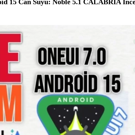
oid 15 Can Suyu: Noble 5.1 CALABRIA İnce