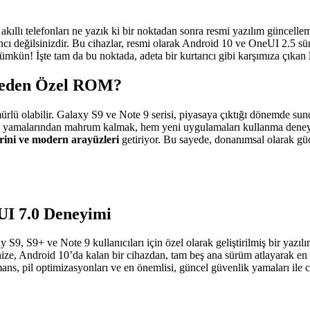
 akıllı telefonları ne yazık ki bir noktadan sonra resmi yazılım güncell
ncı değilsinizdir. Bu cihazlar, resmi olarak Android 10 ve OneUI 2.5 s
mümkün! İşte tam da bu noktada, adeta bir kurtarıcı gibi karşımıza çıkan
 Neden Özel ROM?
rlü olabilir. Galaxy S9 ve Note 9 serisi, piyasaya çıktığı dönemde sund
ik yamalarından mahrum kalmak, hem yeni uygulamaları kullanma deneyim
rini ve modern arayüzleri
getiriyor. Bu sayede, donanımsal olarak güç
I 7.0 Deneyimi
 S9+ ve Note 9 kullanıcıları için özel olarak geliştirilmiş bir yazılı
nize, Android 10’da kalan bir cihazdan, tam beş ana sürüm atlayarak e
ans, pil optimizasyonları ve en önemlisi, güncel güvenlik yamaları ile