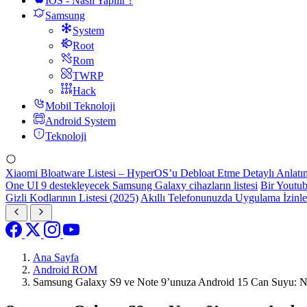
IOS - Nasıl Yapılır ?
Samsung
System
Root
Rom
TWRP
Hack
Mobil Teknoloji
Android System
Teknoloji
Xiaomi Bloatware Listesi – HyperOS’u Debloat Etme Detaylı Anlatı
One UI 9 destekleyecek Samsung Galaxy cihazların listesi
Bir Youtub
Gizli Kodlarının Listesi (2025)
Akıllı Telefonunuzda Uygulama İzinl
Ana Sayfa
Android ROM
Samsung Galaxy S9 ve Note 9’unuza Android 15 Can Suyu: 