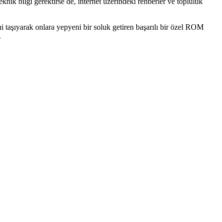
k bilgi gerektirse de, internet üzerindeki rehberler ve topluluk
aşıyarak onlara yepyeni bir soluk getiren başarılı bir özel ROM
.