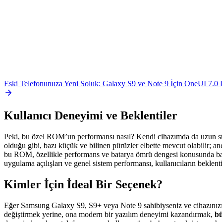
Eski Telefonunuza Yeni Soluk: Galaxy S9 ve Note 9 İçin OneUI 7.
Kullanıcı Deneyimi ve Beklentiler
Peki, bu özel ROM’un performansı nasıl? Kendi cihazımda da uzun 
olduğu gibi, bazı küçük ve bilinen pürüzler elbette mevcut olabilir; anc
bu ROM, özellikle performans ve batarya ömrü dengesi konusunda başarıl
uygulama açılışları ve genel sistem performansı, kullanıcıların beklentil
Kimler İçin İdeal Bir Seçenek?
Eğer Samsung Galaxy S9, S9+ veya Note 9 sahibiyseniz ve cihazınızı
değiştirmek yerine, ona modern bir yazılım deneyimi kazandırmak,
bü