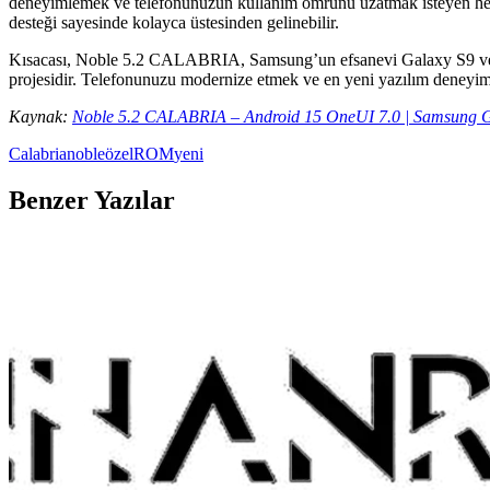
deneyimlemek ve telefonunuzun kullanım ömrünü uzatmak isteyen herkes
desteği sayesinde kolayca üstesinden gelinebilir.
Kısacası, Noble 5.2 CALABRIA, Samsung’un efsanevi Galaxy S9 ve Note
projesidir. Telefonunuzu modernize etmek ve en yeni yazılım deneyimle
Kaynak:
Noble 5.2 CALABRIA – Android 15 OneUI 7.0 | Samsung Ga
Calabria
noble
özel
ROM
yeni
Benzer Yazılar