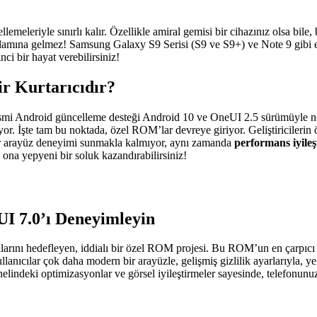
lemeleriyle sınırlı kalır. Özellikle amiral gemisi bir cihazınız olsa bile
amına gelmez! Samsung Galaxy S9 Serisi (S9 ve S9+) ve Note 9 gibi efsa
nci bir hayat verebilirsiniz!
r Kurtarıcıdır?
smi Android güncelleme desteği Android 10 ve OneUI 2.5 sürümüyle nok
 İşte tam bu noktada, özel ROM’lar devreye giriyor. Geliştiricilerin ö
bir arayüz deneyimi sunmakla kalmıyor, aynı zamanda
performans iyileş
 ona yepyeni bir soluk kazandırabilirsiniz!
I 7.0’ı Deneyimleyin
ını hedefleyen, iddialı bir özel ROM projesi. Bu ROM’un en çarpıcı ö
lanıcılar çok daha modern bir arayüzle, gelişmiş gizlilik ayarlarıyla, ye
enelindeki optimizasyonlar ve görsel iyileştirmeler sayesinde, telefon