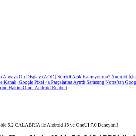
m
Always On Display (AOD) Sürekli Açık Kalmıyor mu? Android İçin 
e Kanalı, Google Pixel 4a Parçalarına Ayırdı
Samsung Notes’tan Goog
erine Hakim Olun: Android Rehberi
Noble 5.2 CALABRIA ile Android 15 ve OneUI 7.0 Deneyimi!