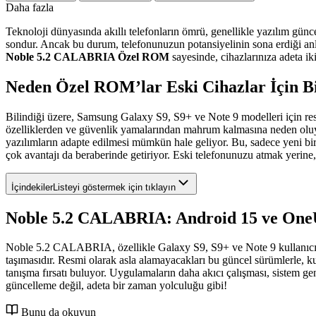
Daha fazla
Teknoloji dünyasında akıllı telefonların ömrü, genellikle yazılım güncel
sondur. Ancak bu durum, telefonunuzun potansiyelinin sona erdiği anl
Noble 5.2 CALABRIA Özel ROM
sayesinde, cihazlarınıza adeta iki
Neden Özel ROM’lar Eski Cihazlar İçin Bi
Bilindiği üzere, Samsung Galaxy S9, S9+ ve Note 9 modelleri için re
özelliklerden ve güvenlik yamalarından mahrum kalmasına neden oluyor.
yazılımların adapte edilmesi mümkün hale geliyor. Bu, sadece yeni 
çok avantajı da beraberinde getiriyor. Eski telefonunuzu atmak yerine,
İçindekiler
Listeyi göstermek için tıklayın
Noble 5.2 CALABRIA: Android 15 ve OneU
Noble 5.2 CALABRIA, özellikle Galaxy S9, S9+ ve Note 9 kullanıcılar
taşımasıdır. Resmi olarak asla alamayacakları bu güncel sürümlerle, kul
tanışma fırsatı buluyor. Uygulamaların daha akıcı çalışması, sistem g
güncelleme değil, adeta bir zaman yolculuğu gibi!
Bunu da okuyun