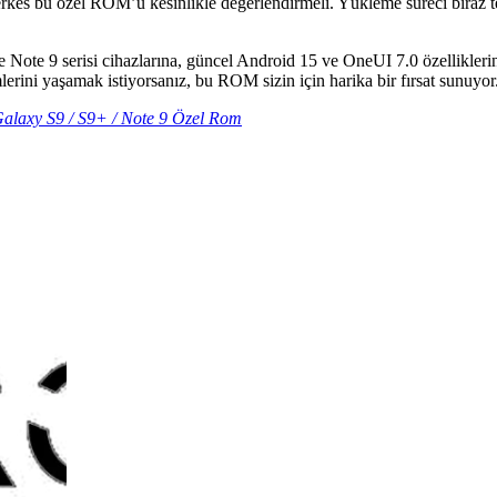
 bu özel ROM’u kesinlikle değerlendirmeli. Yükleme süreci biraz tekni
 9 serisi cihazlarına, güncel Android 15 ve OneUI 7.0 özelliklerini t
rini yaşamak istiyorsanız, bu ROM sizin için harika bir fırsat sunuyor
laxy S9 / S9+ / Note 9 Özel Rom