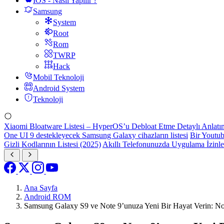
IOS - Nasıl Yapılır ?
Samsung
System
Root
Rom
TWRP
Hack
Mobil Teknoloji
Android System
Teknoloji
Xiaomi Bloatware Listesi – HyperOS’u Debloat Etme Detaylı Anlatı
One UI 9 destekleyecek Samsung Galaxy cihazların listesi
Bir Youtub
Gizli Kodlarının Listesi (2025)
Akıllı Telefonunuzda Uygulama İzinl
Ana Sayfa
Android ROM
Samsung Galaxy S9 ve Note 9’unuza Yeni Bir Hayat Verin: 