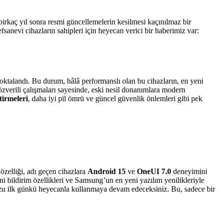
, birkaç yıl sonra resmi güncellemelerin kesilmesi kaçınılmaz bir
nevi cihazların sahipleri için heyecan verici bir haberimiz var:
talandı. Bu durum, hâlâ performanslı olan bu cihazların, en yeni
zverili çalışmaları sayesinde, eski nesil donanımlara modern
tirmeleri
, daha iyi pil ömrü ve güncel güvenlik önlemleri gibi pek
zelliği, adı geçen cihazlara
Android 15
ve
OneUI 7.0
deneyimini
ni bildirim özellikleri ve Samsung’un en yeni yazılım yenilikleriyle
unuzu ilk günkü heyecanla kullanmaya devam edeceksiniz. Bu, sadece bir