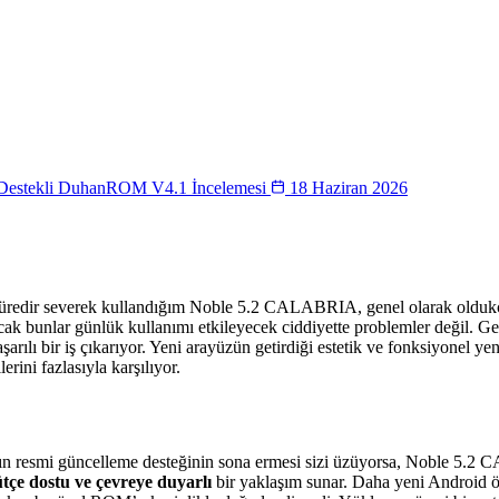
0 Destekli DuhanROM V4.1 İncelemesi
18 Haziran 2026
süredir severek kullandığım Noble 5.2 CALABRIA, genel olarak oldu
ak bunlar günlük kullanımı etkileyecek ciddiyette problemler değil. Geliş
ı bir iş çıkarıyor. Yeni arayüzün getirdiği estetik ve fonksiyonel yenili
erini fazlasıyla karşılıyor.
n resmi güncelleme desteğinin sona ermesi sizi üzüyorsa, Noble 5.2 C
tçe dostu ve çevreye duyarlı
bir yaklaşım sunar. Daha yeni Android ö