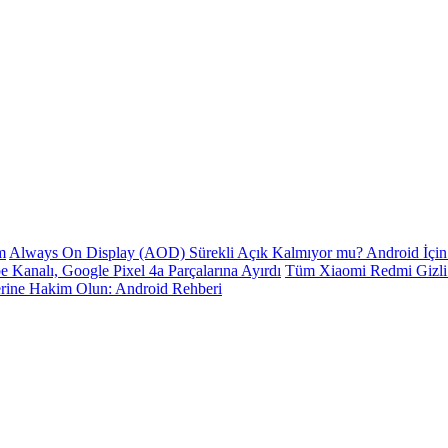
m
Always On Display (AOD) Sürekli Açık Kalmıyor mu? Android İçin 
e Kanalı, Google Pixel 4a Parçalarına Ayırdı
Tüm Xiaomi Redmi Gizli K
erine Hakim Olun: Android Rehberi