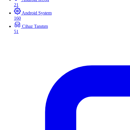
21
Android System
160
Cihaz Tanıtım
51