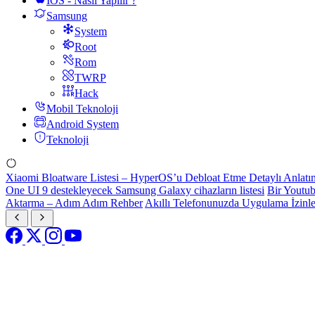
IOS - Nasıl Yapılır ?
Samsung
System
Root
Rom
TWRP
Hack
Mobil Teknoloji
Android System
Teknoloji
Xiaomi Bloatware Listesi – HyperOS’u Debloat Etme Detaylı Anlatı
One UI 9 destekleyecek Samsung Galaxy cihazların listesi
Bir Youtub
Aktarma – Adım Adım Rehber
Akıllı Telefonunuzda Uygulama İzinl