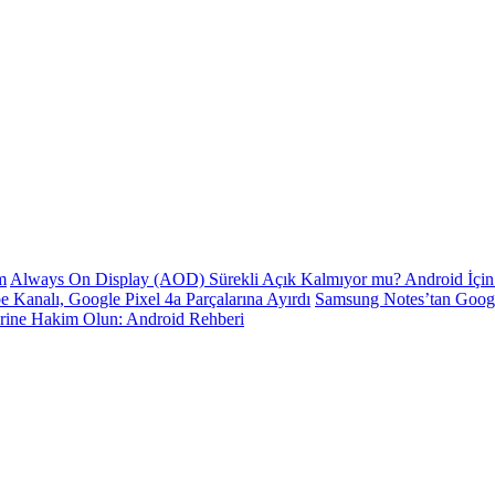
m
Always On Display (AOD) Sürekli Açık Kalmıyor mu? Android İçin 
e Kanalı, Google Pixel 4a Parçalarına Ayırdı
Samsung Notes’tan Goog
erine Hakim Olun: Android Rehberi