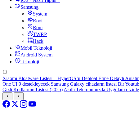
IOS - Nasıl Yapılır ?
Samsung
System
Root
Rom
TWRP
Hack
Mobil Teknoloji
Android System
Teknoloji
Xiaomi Bloatware Listesi – HyperOS’u Debloat Etme Detaylı Anlatı
One UI 9 destekleyecek Samsung Galaxy cihazların listesi
Bir Youtub
Gizli Kodlarının Listesi (2025)
Akıllı Telefonunuzda Uygulama İzinl