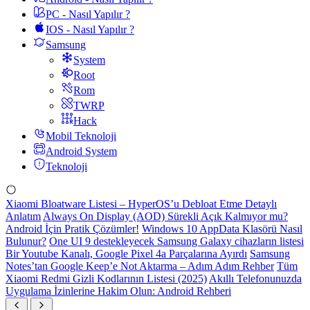
PC - Nasıl Yapılır ?
IOS - Nasıl Yapılır ?
Samsung
System
Root
Rom
TWRP
Hack
Mobil Teknoloji
Android System
Teknoloji
Xiaomi Bloatware Listesi – HyperOS’u Debloat Etme Detaylı
Anlatım
Always On Display (AOD) Sürekli Açık Kalmıyor mu?
Android İçin Pratik Çözümler!
Windows 10 AppData Klasörü Nasıl
Bulunur?
One UI 9 destekleyecek Samsung Galaxy cihazların listesi
Bir Youtube Kanalı, Google Pixel 4a Parçalarına Ayırdı
Samsung
Notes’tan Google Keep’e Not Aktarma – Adım Adım Rehber
Tüm
Xiaomi Redmi Gizli Kodlarının Listesi (2025)
Akıllı Telefonunuzda
Uygulama İzinlerine Hakim Olun: Android Rehberi