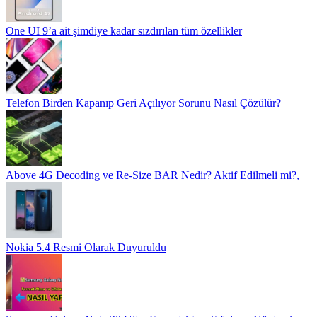
One UI 9’a ait şimdiye kadar sızdırılan tüm özellikler
Telefon Birden Kapanıp Geri Açılıyor Sorunu Nasıl Çözülür?
Above 4G Decoding ve Re-Size BAR Nedir? Aktif Edilmeli mi?,
Nokia 5.4 Resmi Olarak Duyuruldu