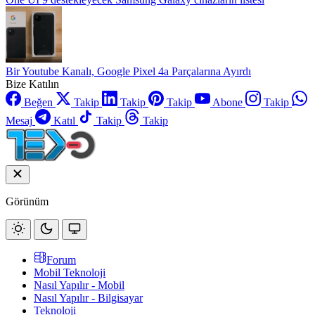
Bir Youtube Kanalı, Google Pixel 4a Parçalarına Ayırdı
Bize Katılın
Beğen
Takip
Takip
Takip
Abone
Takip
Mesaj
Katıl
Takip
Takip
Görünüm
Forum
Mobil Teknoloji
Nasıl Yapılır - Mobil
Nasıl Yapılır - Bilgisayar
Teknoloji