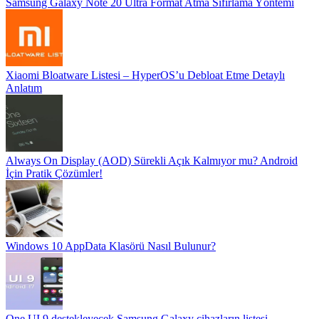
Samsung Galaxy Note 20 Ultra Format Atma Sıfırlama Yöntemi
Xiaomi Bloatware Listesi – HyperOS’u Debloat Etme Detaylı
Anlatım
Always On Display (AOD) Sürekli Açık Kalmıyor mu? Android
İçin Pratik Çözümler!
Windows 10 AppData Klasörü Nasıl Bulunur?
One UI 9 destekleyecek Samsung Galaxy cihazların listesi