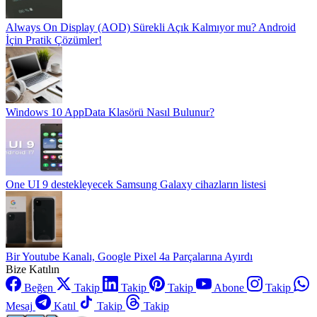
Always On Display (AOD) Sürekli Açık Kalmıyor mu? Android
İçin Pratik Çözümler!
Windows 10 AppData Klasörü Nasıl Bulunur?
One UI 9 destekleyecek Samsung Galaxy cihazların listesi
Bir Youtube Kanalı, Google Pixel 4a Parçalarına Ayırdı
Bize Katılın
Beğen
Takip
Takip
Takip
Abone
Takip
Mesaj
Katıl
Takip
Takip