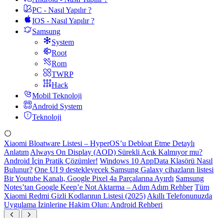
PC - Nasıl Yapılır ?
IOS - Nasıl Yapılır ?
Samsung
System
Root
Rom
TWRP
Hack
Mobil Teknoloji
Android System
Teknoloji
Xiaomi Bloatware Listesi – HyperOS’u Debloat Etme Detaylı
Anlatım
Always On Display (AOD) Sürekli Açık Kalmıyor mu?
Android İçin Pratik Çözümler!
Windows 10 AppData Klasörü Nasıl
Bulunur?
One UI 9 destekleyecek Samsung Galaxy cihazların listesi
Bir Youtube Kanalı, Google Pixel 4a Parçalarına Ayırdı
Samsung
Notes’tan Google Keep’e Not Aktarma – Adım Adım Rehber
Tüm
Xiaomi Redmi Gizli Kodlarının Listesi (2025)
Akıllı Telefonunuzda
Uygulama İzinlerine Hakim Olun: Android Rehberi