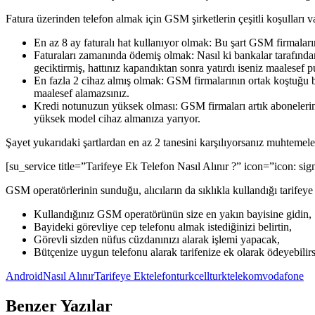
Fatura üzerinden telefon almak için GSM şirketlerin çeşitli koşulları v
En az 8 ay faturalı hat kullanıyor olmak: Bu şart GSM firmaları
Faturaları zamanında ödemiş olmak: Nasıl ki bankalar tarafından
geciktirmiş, hattınız kapandıktan sonra yatırdı iseniz maalesef 
En fazla 2 cihaz almış olmak: GSM firmalarının ortak koştuğu bir
maalesef alamazsınız.
Kredi notunuzun yüksek olması: GSM firmaları artık abonelerini
yüksek model cihaz almanıza yarıyor.
Şayet yukarıdaki şartlardan en az 2 tanesini karşılıyorsanız muhtemel
[su_service title=”Tarifeye Ek Telefon Nasıl Alınır ?” icon=”icon: si
GSM operatörlerinin sunduğu, alıcıların da sıklıkla kullandığı tarifeye
Kullandığınız GSM operatörünün size en yakın bayisine gidin,
Bayideki görevliye cep telefonu almak istediğinizi belirtin,
Görevli sizden nüfus cüzdanınızı alarak işlemi yapacak,
Bütçenize uygun telefonu alarak tarifenize ek olarak ödeyebilirs
Android
Nasıl Alınır
Tarifeye Ek
telefon
turkcell
turktelekom
vodafone
Benzer Yazılar