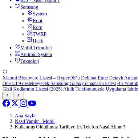
IOS - Nasıl Yapılır ?
Samsung
System
Root
Rom
TWRP
Hack
Mobil Teknoloji
Android System
Teknoloji
Xiaomi Bloatware Listesi – HyperOS’u Debloat Etme Detaylı Anlatı
One UI 9 destekleyecek Samsung Galaxy cihazların listesi
Bir Youtub
Gizli Kodlarının Listesi (2025)
Akıllı Telefonunuzda Uygulama İzinl
Ana Sayfa
Nasıl Yapılır - Mobil
Kullanmış Olduğunuz Tarifeye Ek Telefon Nasıl Alınır ?