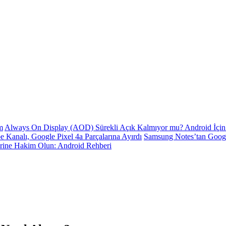
m
Always On Display (AOD) Sürekli Açık Kalmıyor mu? Android İçin 
e Kanalı, Google Pixel 4a Parçalarına Ayırdı
Samsung Notes’tan Goog
erine Hakim Olun: Android Rehberi