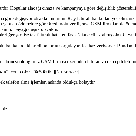
ardır. Koşullar alacağı cihaza ve kampanyaya göre değişiklik gösterebili
na göre değişiyor olsa da minimum 8 ay faturalı hat kullanıyor olmanız 
 yapılan ödemelere göre kredi notu veriliyorsa GSM firmaları da ödenen 
puanınız bayağı düşük olacaktır.
 diğer şart ise tek faturalı hatta en fazla 2 tane cihaz almış olmak. Yan
n bankalardaki kredi notlarını sorgulayarak cihaz veriyorlar. Bundan d
en abonesi olduğunuz GSM firması üzerinden faturanıza ek cep telefonu a
gn-in” icon_color=”#e5080b”][/su_service]
 ek telefon alma işlemleri aslında oldukça kolaydır.
iniz.