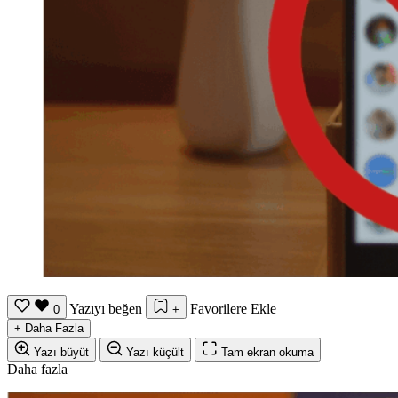
Yazıyı beğen
Favorilere Ekle
0
+
+
Daha Fazla
Yazı büyüt
Yazı küçült
Tam ekran okuma
Daha fazla