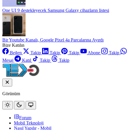
One UI 9 destekleyecek Samsung Galaxy cihazların listesi
Bir Youtube Kanalı, Google Pixel 4a Parçalarına Ayırdı
Bize Katılın
Beğen
Takip
Takip
Takip
Abone
Takip
Mesaj
Katıl
Takip
Takip
Görünüm
Forum
Mobil Teknoloji
Nasıl Yapılır - Mobil