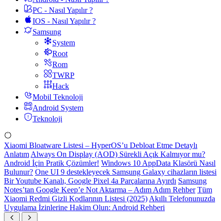
PC - Nasıl Yapılır ?
IOS - Nasıl Yapılır ?
Samsung
System
Root
Rom
TWRP
Hack
Mobil Teknoloji
Android System
Teknoloji
Xiaomi Bloatware Listesi – HyperOS’u Debloat Etme Detaylı
Anlatım
Always On Display (AOD) Sürekli Açık Kalmıyor mu?
Android İçin Pratik Çözümler!
Windows 10 AppData Klasörü Nasıl
Bulunur?
One UI 9 destekleyecek Samsung Galaxy cihazların listesi
Bir Youtube Kanalı, Google Pixel 4a Parçalarına Ayırdı
Samsung
Notes’tan Google Keep’e Not Aktarma – Adım Adım Rehber
Tüm
Xiaomi Redmi Gizli Kodlarının Listesi (2025)
Akıllı Telefonunuzda
Uygulama İzinlerine Hakim Olun: Android Rehberi