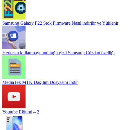
Samsung Galaxy F22 Stok Firmware Nasıl indirilir ve Yüklenir
Herkesin kullanmayı unuttuğu gizli Samsung Cüzdan özelliği
MediaTek MTK Dağılım Dosyasını İndir
Youtube Eğitimi – 2