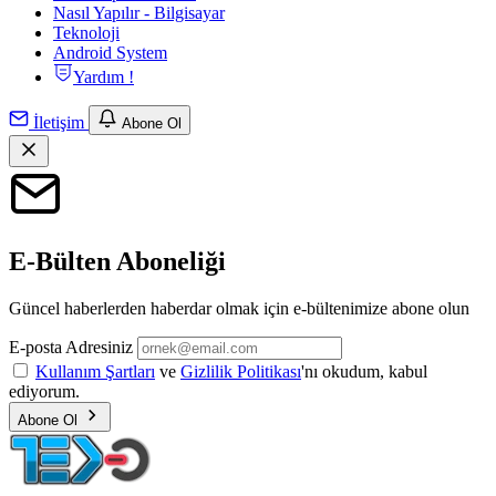
Nasıl Yapılır - Bilgisayar
Teknoloji
Android System
Yardım !
İletişim
Abone Ol
E-Bülten Aboneliği
Güncel haberlerden haberdar olmak için e-bültenimize abone olun
E-posta Adresiniz
Kullanım Şartları
ve
Gizlilik Politikası
'nı okudum, kabul
ediyorum.
Abone Ol