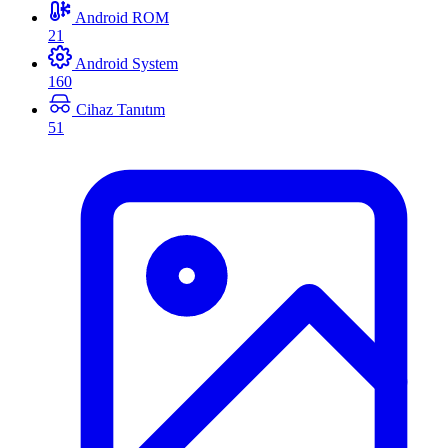
Android ROM
21
Android System
160
Cihaz Tanıtım
51