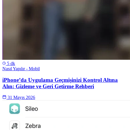
5 dk
Nasıl Yapılır - Mobil
iPhone’da Uygulama Geçmişinizi Kontrol Altına
Alın: Gizleme ve Geri Getirme Rehberi
31 Mayıs 2026