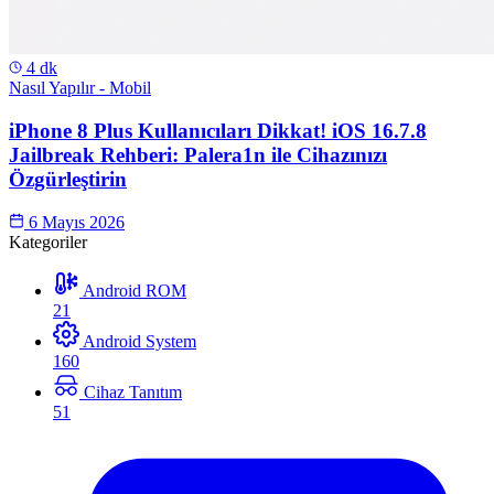
4 dk
Nasıl Yapılır - Mobil
iPhone 8 Plus Kullanıcıları Dikkat! iOS 16.7.8
Jailbreak Rehberi: Palera1n ile Cihazınızı
Özgürleştirin
6 Mayıs 2026
Kategoriler
Android ROM
21
Android System
160
Cihaz Tanıtım
51