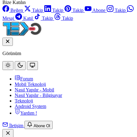
Bize Katılın
Beğen
Takip
Takip
Takip
Abone
Takip
Mesaj
Katıl
Takip
Takip
Görünüm
Forum
Mobil Teknoloji
Nasıl Yapılır - Mobil
Nasıl Yapılır - Bilgisayar
Teknoloji
Android System
Yardım !
İletişim
Abone Ol