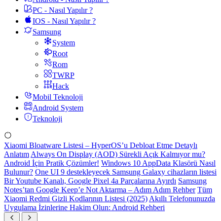
PC - Nasıl Yapılır ?
IOS - Nasıl Yapılır ?
Samsung
System
Root
Rom
TWRP
Hack
Mobil Teknoloji
Android System
Teknoloji
Xiaomi Bloatware Listesi – HyperOS’u Debloat Etme Detaylı
Anlatım
Always On Display (AOD) Sürekli Açık Kalmıyor mu?
Android İçin Pratik Çözümler!
Windows 10 AppData Klasörü Nasıl
Bulunur?
One UI 9 destekleyecek Samsung Galaxy cihazların listesi
Bir Youtube Kanalı, Google Pixel 4a Parçalarına Ayırdı
Samsung
Notes’tan Google Keep’e Not Aktarma – Adım Adım Rehber
Tüm
Xiaomi Redmi Gizli Kodlarının Listesi (2025)
Akıllı Telefonunuzda
Uygulama İzinlerine Hakim Olun: Android Rehberi