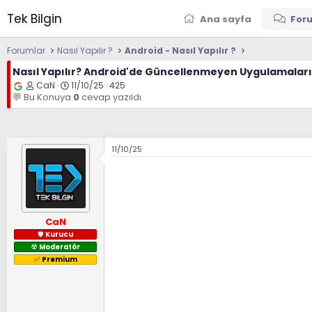
Tek Bilgin
Ana sayfa
For
Forumlar
Nasıl Yapılır ?
Android - Nasıl Yapılır ?
Nasıl Yapılır?
Android'de Güncellenmeyen Uygulamaları
K
B
CaN
11/10/25
425
o
a
💬 Bu Konuya
0
cevap yazıldı.
n
ş
u
l
y
a
u
n
B
g
11/10/25
a
ı
ş
ç
l
t
a
a
t
r
a
i
n
h
CaN
i
🛡
Kurucu
☢️
Moderatör
✅️
Premium