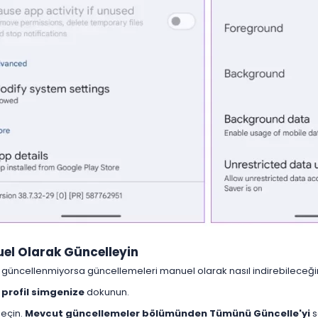
el Olarak Güncelleyin​
güncellenmiyorsa güncellemeleri manuel olarak nasıl indirebileceğiniz
i
profil simgenize
dokunun.
eçin.
Mevcut güncellemeler bölümünden Tümünü Güncelle'yi
s