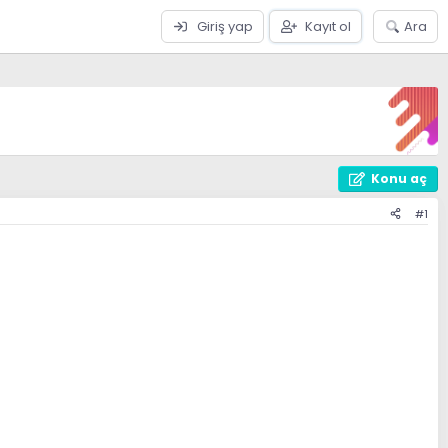
Giriş yap
Kayıt ol
Ara
Konu aç
#1