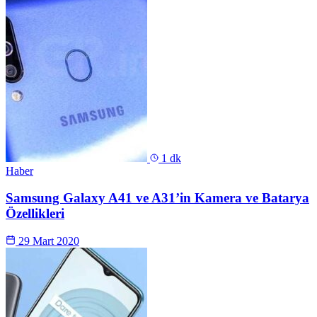
1 dk
Haber
Samsung Galaxy A41 ve A31’in Kamera ve Batarya
Özellikleri
29 Mart 2020