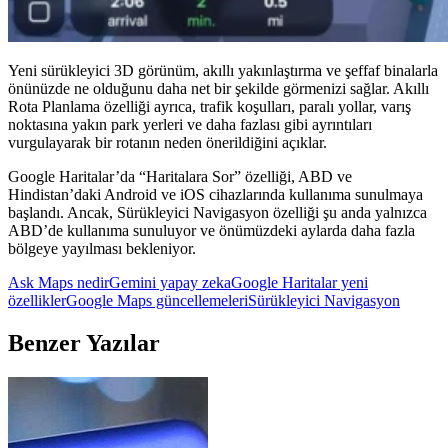
Yeni sürükleyici 3D görünüm, akıllı yakınlaştırma ve şeffaf binalarla
önünüzde ne olduğunu daha net bir şekilde görmenizi sağlar. Akıllı
Rota Planlama özelliği ayrıca, trafik koşulları, paralı yollar, varış
noktasına yakın park yerleri ve daha fazlası gibi ayrıntıları
vurgulayarak bir rotanın neden önerildiğini açıklar.
Google Haritalar’da “Haritalara Sor” özelliği, ABD ve
Hindistan’daki Android ve iOS cihazlarında kullanıma sunulmaya
başlandı. Ancak, Sürükleyici Navigasyon özelliği şu anda yalnızca
ABD’de kullanıma sunuluyor ve önümüzdeki aylarda daha fazla
bölgeye yayılması bekleniyor.
Ask Maps nedir
Gemini yapay zeka
Google Haritalar yeni
özellikler
Google Maps güncellemeleri
Sürükleyici Navigasyon
Benzer Yazılar