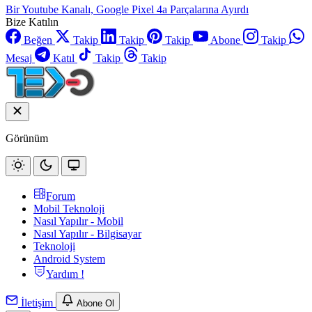
Bir Youtube Kanalı, Google Pixel 4a Parçalarına Ayırdı
Bize Katılın
Beğen
Takip
Takip
Takip
Abone
Takip
Mesaj
Katıl
Takip
Takip
Görünüm
Forum
Mobil Teknoloji
Nasıl Yapılır - Mobil
Nasıl Yapılır - Bilgisayar
Teknoloji
Android System
Yardım !
İletişim
Abone Ol