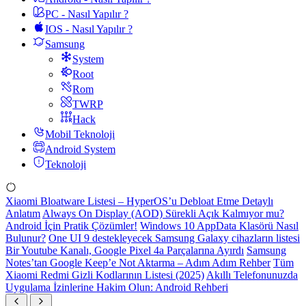
PC - Nasıl Yapılır ?
IOS - Nasıl Yapılır ?
Samsung
System
Root
Rom
TWRP
Hack
Mobil Teknoloji
Android System
Teknoloji
Xiaomi Bloatware Listesi – HyperOS’u Debloat Etme Detaylı
Anlatım
Always On Display (AOD) Sürekli Açık Kalmıyor mu?
Android İçin Pratik Çözümler!
Windows 10 AppData Klasörü Nasıl
Bulunur?
One UI 9 destekleyecek Samsung Galaxy cihazların listesi
Bir Youtube Kanalı, Google Pixel 4a Parçalarına Ayırdı
Samsung
Notes’tan Google Keep’e Not Aktarma – Adım Adım Rehber
Tüm
Xiaomi Redmi Gizli Kodlarının Listesi (2025)
Akıllı Telefonunuzda
Uygulama İzinlerine Hakim Olun: Android Rehberi