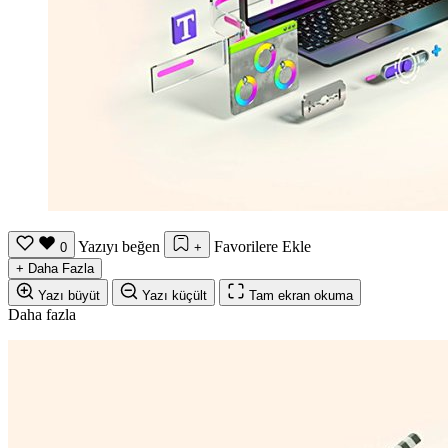
Yazıyı beğen
Favorilere Ekle
0
+
+
Daha Fazla
Yazı büyüt
Yazı küçült
Tam ekran okuma
Daha fazla