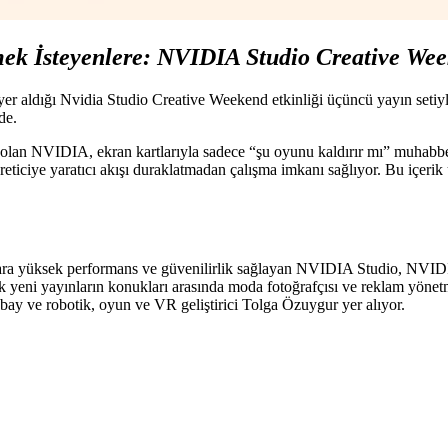
rmek İsteyenlere: NVIDIA Studio Creative We
r aldığı Nvidia Studio Creative Weekend etkinliği üçüncü yayın setiyle 
de.
hi olan NVIDIA, ekran kartlarıyla sadece “şu oyunu kaldırır mı” muhabb
 üreticiye yaratıcı akışı duraklatmadan çalışma imkanı sağlıyor. Bu içeri
ımcılara yüksek performans ve güvenilirlik sağlayan NVIDIA Studio, NVI
ek yeni yayınların konukları arasında moda fotoğrafçısı ve reklam yön
ay ve robotik, oyun ve VR geliştirici Tolga Özuygur yer alıyor.