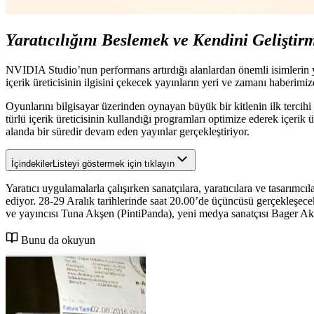
Yaratıcılığını Beslemek ve Kendini Gelişti
NVIDIA Studio’nun performans artırdığı alanlardan önemli isimlerin ye
içerik üreticisinin ilgisini çekecek yayınların yeri ve zamanı haberimiz
Oyunlarını bilgisayar üzerinden oynayan büyük bir kitlenin ilk terci
türlü içerik üreticisinin kullandığı programları optimize ederek içerik
alanda bir süredir devam eden yayınlar gerçekleştiriyor.
İçindekiler
Listeyi göstermek için tıklayın
Yaratıcı uygulamalarla çalışırken sanatçılara, yaratıcılara ve tasar
ediyor. 28-29 Aralık tarihlerinde saat 20.00’de üçüncüsü gerçekleşec
ve yayıncısı Tuna Akşen (PintiPanda), yeni medya sanatçısı Bager Akb
Bunu da okuyun