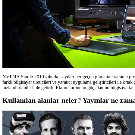
NVIDIA Studio 2019 yılında, sayıları her geçen gün artan yaratıcı pro
farklı bilgisayar üreticileri ve yaratıcı uygulama geliştiricileri ile
hızlandırılabilir hale getirdi. Ekran kartından güç alan bu bilgisayarl
Kullanılan alanlar neler? Yayınlar ne za