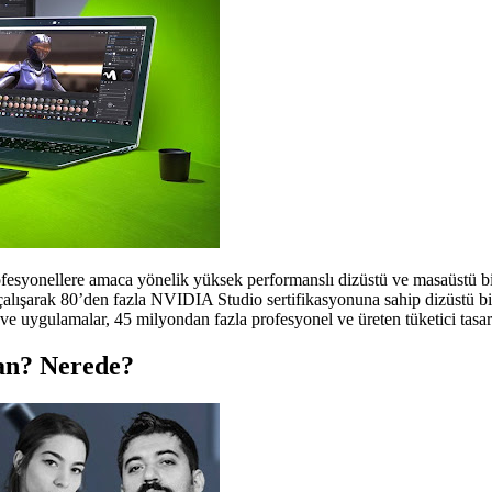
fesyonellere amaca yönelik yüksek performanslı dizüstü ve masaüstü bilg
 ortak çalışarak 80’den fazla NVIDIA Studio sertifikasyonuna sahip dizüst
ar ve uygulamalar, 45 milyondan fazla profesyonel ve üreten tüketici tas
man? Nerede?