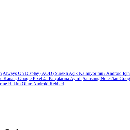
m
Always On Display (AOD) Sürekli Açık Kalmıyor mu? Android İçin 
e Kanalı, Google Pixel 4a Parçalarına Ayırdı
Samsung Notes’tan Goog
erine Hakim Olun: Android Rehberi