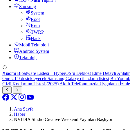
IOS - Nasıl Yapılır ?
Samsung
System
Root
Rom
TWRP
Hack
Mobil Teknoloji
Android System
Teknoloji
Xiaomi Bloatware Listesi – HyperOS’u Debloat Etme Detaylı Anlatı
One UI 9 destekleyecek Samsung Galaxy cihazların listesi
Bir Youtub
Gizli Kodlarının Listesi (2025)
Akıllı Telefonunuzda Uygulama İzinl
Ana Sayfa
Haber
NVIDIA Studio Creative Weekend Yayınları Başlıyor