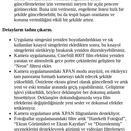
güncellemelerine izin vermenizi isteyen bir açılır pencere
görünecektir. Buna izin verirseniz, engelleme listesi hızlı bir
şekilde güncellenebilir, bu da tespit başarı oranlarını ve
koruma verimliliğini etkili bir şekilde artırır.
Detayların tadını çıkarın.
Uygulama simgesini yeniden boyutlandırdıktan ve sık
kullanılan kısayol simgelerini ekledikten sonra, bu kısayol
simgelerini sürükleyip bırakarak yeniden düzenleyebilirsiniz.
Kamera uygulamasına, CineStill 800T film efektini yeniden
yaratan ve atmosferik gece portre çekimlerini geliştiren bir
“Neon” filtresi ekler.
Kamera uygulamasındaki XPAN modu arayüzü, en etkileyici
tam panorama formatlı kamerayı taklit edecek şekilde
yükseltildi. Önizleme ekranı görsel olarak güncellendi ve artık
yeni ve eski temalar arasında geçiş yapabilirsiniz. Geliştirme
işlevi yükseltildi, böylece deklanşöre her dokunuş anlamlı
hissettiriyor. Deklanşöre dokunduğunuzda veya film
efektlerini değiştirdiğinizde yeni sesler ve dokunsal efektler
tetikleniyor.
Kamera uygulaması artık XPAN filigranlarını destekliyor.
Fotoğraflar uygulamasındaki filtre artık “Hareketli Fotoğraf”,
“Ekran Görüntüleri ve Ekran Kayıtları” ve “Düzenlenmiş”
seçeneklerini destekleyerek görüntü ve videoları filtrelemeyi