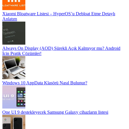
Xiaomi Bloatware Listesi – HyperOS’u Debloat Etme Detaylı
Anlatım
Always On Display (AOD) Sürekli Açık Kalmıyor mu? Android
İçin Pratik Çözümler!
Windows 10 AppData Klasörü Nasıl Bulunur?
One UI 9 destekleyecek Samsung Galaxy cihazların listesi