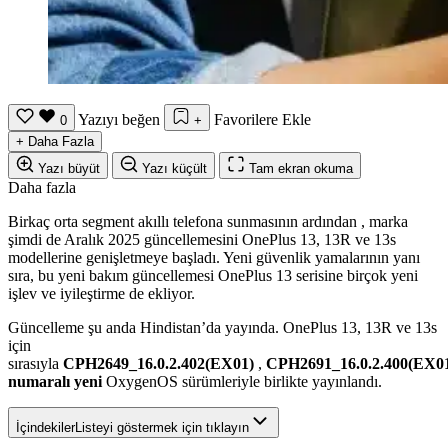
Yazıyı beğen
Favorilere Ekle
0
+
+
Daha Fazla
Yazı büyüt
Yazı küçült
Tam ekran okuma
Daha fazla
Birkaç
orta segment akıllı telefona
sunmasının ardından , marka
şimdi de Aralık 2025 güncellemesini
OnePlus 13
, 13R ve 13s
modellerine genişletmeye başladı. Yeni güvenlik yamalarının yanı
sıra, bu yeni bakım güncellemesi OnePlus 13 serisine birçok yeni
işlev ve iyileştirme de ekliyor.
Güncelleme şu anda Hindistan’da yayında. OnePlus 13, 13R ve 13s
için
sırasıyla
CPH2649_16.0.2.402(EX01)
,
CPH2691_16.0.2.400(EX0
numaralı yeni
OxygenOS
sürümleriyle birlikte yayınlandı.
İçindekiler
Listeyi göstermek için tıklayın