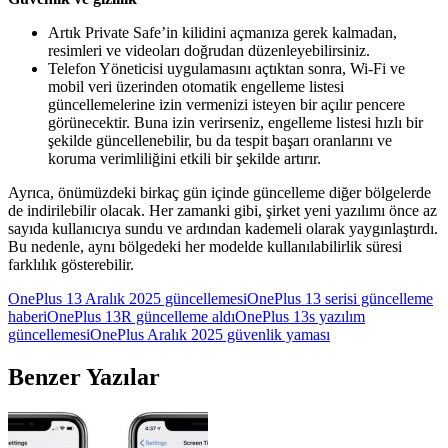
Artık Private Safe’in kilidini açmanıza gerek kalmadan,
resimleri ve videoları doğrudan düzenleyebilirsiniz.
Telefon Yöneticisi uygulamasını açtıktan sonra, Wi-Fi ve
mobil veri üzerinden otomatik engelleme listesi
güncellemelerine izin vermenizi isteyen bir açılır pencere
görünecektir. Buna izin verirseniz, engelleme listesi hızlı bir
şekilde güncellenebilir, bu da tespit başarı oranlarını ve
koruma verimliliğini etkili bir şekilde artırır.
Ayrıca, önümüzdeki birkaç gün içinde güncelleme diğer bölgelerde
de indirilebilir olacak. Her zamanki gibi, şirket
yeni yazılımı
önce az
sayıda kullanıcıya sundu ve ardından kademeli olarak yaygınlaştırdı.
Bu nedenle, aynı bölgedeki her modelde kullanılabilirlik süresi
farklılık gösterebilir.
OnePlus 13 Aralık 2025 güncellemesi
OnePlus 13 serisi güncelleme
haberi
OnePlus 13R güncelleme aldı
OnePlus 13s yazılım
güncellemesi
OnePlus Aralık 2025 güvenlik yaması
Benzer Yazılar