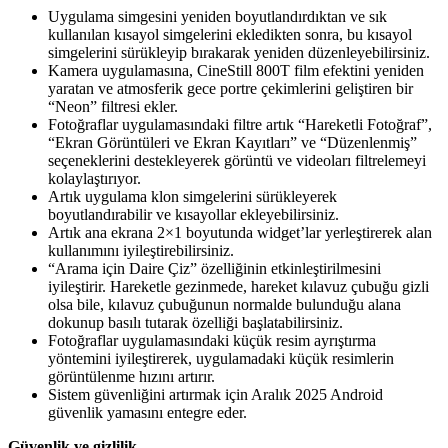
Uygulama simgesini yeniden boyutlandırdıktan ve sık
kullanılan kısayol simgelerini ekledikten sonra, bu kısayol
simgelerini sürükleyip bırakarak yeniden düzenleyebilirsiniz.
Kamera uygulamasına, CineStill 800T film efektini yeniden
yaratan ve atmosferik gece portre çekimlerini geliştiren bir
“Neon” filtresi ekler.
Fotoğraflar uygulamasındaki filtre artık “Hareketli Fotoğraf”,
“Ekran Görüntüleri ve Ekran Kayıtları” ve “Düzenlenmiş”
seçeneklerini destekleyerek görüntü ve videoları filtrelemeyi
kolaylaştırıyor.
Artık uygulama klon simgelerini sürükleyerek
boyutlandırabilir ve kısayollar ekleyebilirsiniz.
Artık ana ekrana 2×1 boyutunda widget’lar yerleştirerek alan
kullanımını iyileştirebilirsiniz.
“Arama için Daire Çiz” özelliğinin etkinleştirilmesini
iyileştirir. Hareketle gezinmede, hareket kılavuz çubuğu gizli
olsa bile, kılavuz çubuğunun normalde bulunduğu alana
dokunup basılı tutarak özelliği başlatabilirsiniz.
Fotoğraflar uygulamasındaki küçük resim ayrıştırma
yöntemini iyileştirerek, uygulamadaki küçük resimlerin
görüntülenme hızını artırır.
Sistem güvenliğini artırmak için Aralık 2025 Android
güvenlik yamasını entegre eder.
Güvenlik ve gizlilik