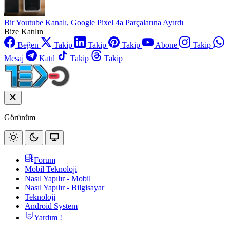
Bir Youtube Kanalı, Google Pixel 4a Parçalarına Ayırdı
Bize Katılın
Beğen
Takip
Takip
Takip
Abone
Takip
Mesaj
Katıl
Takip
Takip
Görünüm
Forum
Mobil Teknoloji
Nasıl Yapılır - Mobil
Nasıl Yapılır - Bilgisayar
Teknoloji
Android System
Yardım !