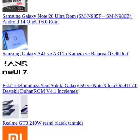
Samsung Galaxy Note 20 Ultra Rom (SM-N985F – SM-N986B) |
Android 14 OneUi 6.0 Rom
Samsung Galaxy A41 ve A31’in Kamera ve Batarya Özellikleri
Eski Telefonunuza Yeni Soluk: Galaxy S9 ve Note 9 İçin OneUI 7.0
Destekli DuhanROM V4.1 İncelemesi
Realme GT3 240W resmi olarak tanıtıldı