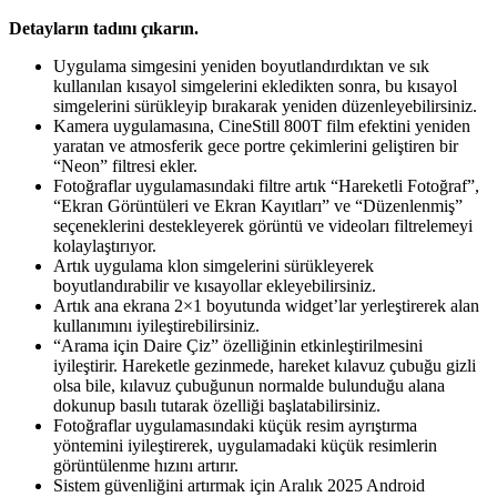
Detayların tadını çıkarın.
Uygulama simgesini yeniden boyutlandırdıktan ve sık
kullanılan kısayol simgelerini ekledikten sonra, bu kısayol
simgelerini sürükleyip bırakarak yeniden düzenleyebilirsiniz.
Kamera uygulamasına, CineStill 800T film efektini yeniden
yaratan ve atmosferik gece portre çekimlerini geliştiren bir
“Neon” filtresi ekler.
Fotoğraflar uygulamasındaki filtre artık “Hareketli Fotoğraf”,
“Ekran Görüntüleri ve Ekran Kayıtları” ve “Düzenlenmiş”
seçeneklerini destekleyerek görüntü ve videoları filtrelemeyi
kolaylaştırıyor.
Artık uygulama klon simgelerini sürükleyerek
boyutlandırabilir ve kısayollar ekleyebilirsiniz.
Artık ana ekrana 2×1 boyutunda widget’lar yerleştirerek alan
kullanımını iyileştirebilirsiniz.
“Arama için Daire Çiz” özelliğinin etkinleştirilmesini
iyileştirir. Hareketle gezinmede, hareket kılavuz çubuğu gizli
olsa bile, kılavuz çubuğunun normalde bulunduğu alana
dokunup basılı tutarak özelliği başlatabilirsiniz.
Fotoğraflar uygulamasındaki küçük resim ayrıştırma
yöntemini iyileştirerek, uygulamadaki küçük resimlerin
görüntülenme hızını artırır.
Sistem güvenliğini artırmak için Aralık 2025 Android