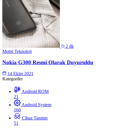
2 dk
Mobil Teknoloji
Nokia G300 Resmi Olarak Duyuruldu
14 Ekim 2021
Kategoriler
Android ROM
21
Android System
160
Cihaz Tanıtım
51