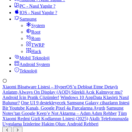
PC - Nasıl Yapılır ?
IOS - Nasıl Yapılır ?
Samsung
System
Root
Rom
TWRP
Hack
Mobil Teknoloji
Android System
Teknoloji
Xiaomi Bloatware Listesi – HyperOS’u Debloat Etme Detaylı
Anlatım
Always On Display (AOD) Sürekli Açık Kalmıyor mu?
Android İçin Pratik Çözümler!
Windows 10 AppData Klasörü Nasıl
Bulunur?
One UI 9 destekleyecek Samsung Galaxy cihazların listesi
Bir Youtube Kanalı, Google Pixel 4a Parçalarına Ayırdı
Samsung
Notes’tan Google Keep’e Not Aktarma – Adım Adım Rehber
Tüm
Xiaomi Redmi Gizli Kodlarının Listesi (2025)
Akıllı Telefonunuzda
Uygulama İzinlerine Hakim Olun: Android Rehberi