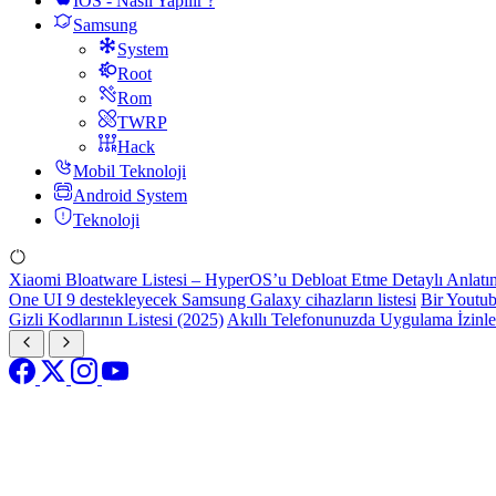
IOS - Nasıl Yapılır ?
Samsung
System
Root
Rom
TWRP
Hack
Mobil Teknoloji
Android System
Teknoloji
Xiaomi Bloatware Listesi – HyperOS’u Debloat Etme Detaylı Anlatı
One UI 9 destekleyecek Samsung Galaxy cihazların listesi
Bir Youtub
Gizli Kodlarının Listesi (2025)
Akıllı Telefonunuzda Uygulama İzinl