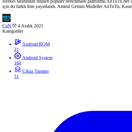
Herkes tarafından bilinen popüler benchmark platformu AnTuTu her ay o
için iki farklı liste yayınlandı. Amiral Gemisi Modeller AnTuTu, Kası
CaN
4 Aralık 2021
Kategoriler
Android ROM
21
Android System
160
Cihaz Tanıtım
51