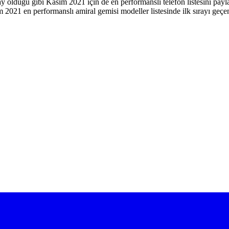
lduğu gibi Kasım 2021 için de en performanslı telefon listesini paylaş
m 2021 en performanslı amiral gemisi modeller listesinde ilk sırayı ge