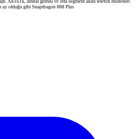
tı. AnTuTu, amiral gemisi ve orta segment akıllı telefon modelleri
çen ay olduğu gibi Snapdragon 888 Plus