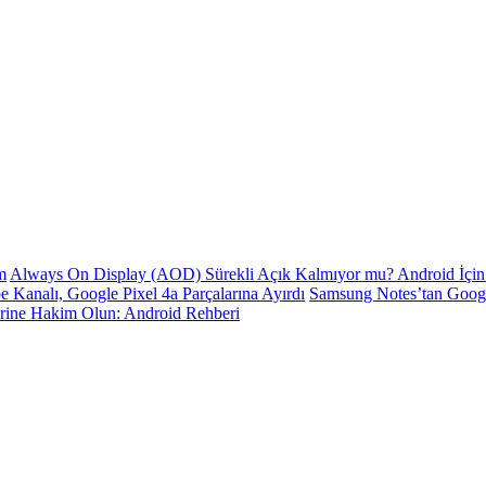
m
Always On Display (AOD) Sürekli Açık Kalmıyor mu? Android İçin 
e Kanalı, Google Pixel 4a Parçalarına Ayırdı
Samsung Notes’tan Goog
erine Hakim Olun: Android Rehberi