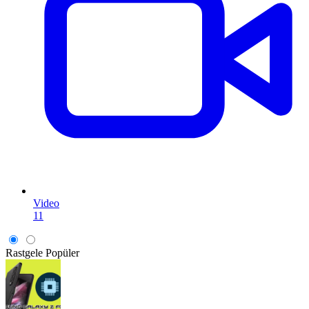
Video
11
Rastgele
Popüler