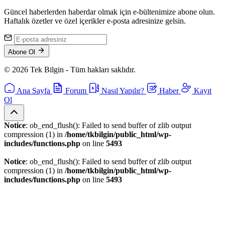
Güncel haberlerden haberdar olmak için e-bültenimize abone olun.
Haftalık özetler ve özel içerikler e-posta adresinize gelsin.
Abone Ol
© 2026 Tek Bilgin - Tüm hakları saklıdır.
Ana Sayfa
Forum
Nasıl Yapılır?
Haber
Kayıt
Ol
Notice
: ob_end_flush(): Failed to send buffer of zlib output
compression (1) in
/home/tkbilgin/public_html/wp-
includes/functions.php
on line
5493
Notice
: ob_end_flush(): Failed to send buffer of zlib output
compression (1) in
/home/tkbilgin/public_html/wp-
includes/functions.php
on line
5493