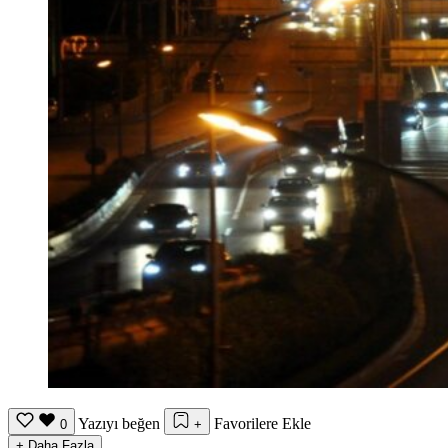
Yazıyı beğen
Favorilere Ekle
0
+
+
Daha Fazla