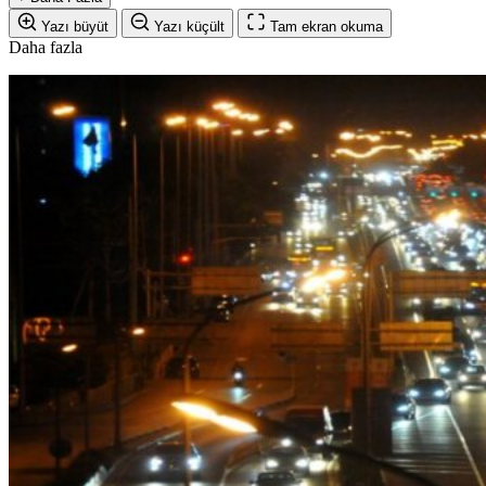
Yazı büyüt
Yazı küçült
Tam ekran okuma
Daha fazla