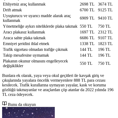
Ehliyetsiz araç kullanmak
2698 TL
3674 TL
Drift atmak
6700 TL
9125 TL
Uyuşturucu ve uyarıcı madde alarak araç
6909 TL
9410 TL
kullanmak
Yönetmeliğe aykırı niteliklerde plaka takmak
550 TL
750 TL
Aracı plakasız kullanmak
1697 TL
2312 TL
Araca sahte plaka takmak
6686 TL
9107 TL
Emniyet şeridini ihlal etmek
1338 TL
1823 TL
Trafik sigortası olmadan trafiğe çıkmak
144 TL
196 TL
Takip mesafesine uymamak
144 TL
196 TL
Plakanın okunur olmasını engelleyecek
550 TL
750 TL
değişiklikler
Bunlara ek olarak, yaya veya okul geçitleri ile kavşak giriş ve
çıkışlarında yayalara öncelik vermeyenlere 888 TL para cezası
kesilecek. Trafik kurallarına uymayan yayalar, kask ve koruma
gözlüğü takmayanlar ve araçlardan çöp atanlar da 2022 yılında 196
TL ceza ödeyecek.
Bunu da okuyun