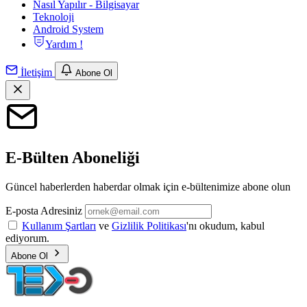
Nasıl Yapılır - Bilgisayar
Teknoloji
Android System
Yardım !
İletişim
Abone Ol
E-Bülten Aboneliği
Güncel haberlerden haberdar olmak için e-bültenimize abone olun
E-posta Adresiniz
Kullanım Şartları
ve
Gizlilik Politikası
'nı okudum, kabul
ediyorum.
Abone Ol