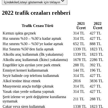
İçindekiler
Listeyi göstermek için tıklayın
2022 trafik cezaları rehberi
2021
2022
Trafik Cezası Türü
Ücret
Ücret
Kırmızı ışıkta geçmek
314 TL
427 TL
Hız sınırını %10 – %30’a kadar aşmak
314 TL
427 TL
Hız sınırını %30 – %50’ye kadar aşmak
652 TL
888 TL
Hız Sınırını %50’den fazla aşmak
1339 TL
1823 TL
Alkollu araç kullanmak (İlk yakalanma)
1339 TL
1823 TL
Alkollu araç kullanmak (İkinci yakalanma)
1678 TL
2286 TL
Engelliler için ayrılan yere park etmek
288 TL
392 TL
Emniyet kemeri kullanmamak
144 TL
196 TL
Seyir halinde cep telefonu kullanmak
314 TL
427 TL
Alkol testine itiraz etmek
2816
3836 TL
Muayenesiz araçla trafiğe çıkmak
314 TL
427 TL
Yasak olan yerde sollama yapmak
314 TL
427 TL
Şerit izleme ve şerit değiştirme kurallarına
211 TL
288 TL
uymamak
Çakar veya siren kullanmak
1338 TL
1823 TL