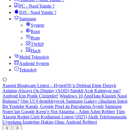
PC - Nasıl Yapılır ?
IOS - Nasıl Yapılır ?
Samsung
System
Root
Rom
TWRP
Hack
Mobil Teknoloji
Android System
Teknoloji
Xiaomi Bloatware Listesi – HyperOS’u Debloat Etme Detaylı
Anlatım
Always On Display (AOD) Sürekli Açık Kalmıyor mu?
Android İçin Pratik Çözümler!
Windows 10 AppData Klasörü Nasıl
Bulunur?
One UI 9 destekleyecek Samsung Galaxy cihazların listesi
Bir Youtube Kanalı, Google Pixel 4a Parçalarına Ayırdı
Samsung
Notes’tan Google Keep’e Not Aktarma – Adım Adım Rehber
Tüm
Xiaomi Redmi Gizli Kodlarının Listesi (2025)
Akıllı Telefonunuzda
Uygulama İzinlerine Hakim Olun: Android Rehberi