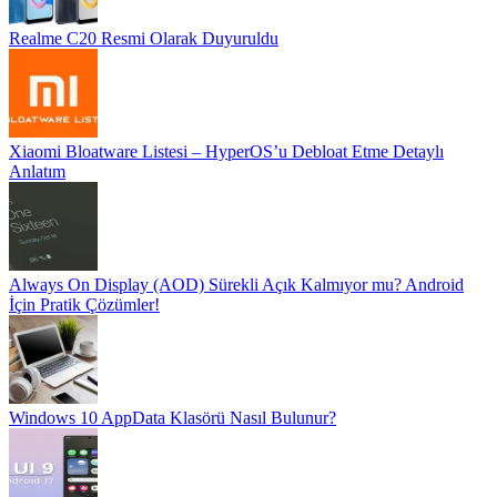
Realme C20 Resmi Olarak Duyuruldu
Xiaomi Bloatware Listesi – HyperOS’u Debloat Etme Detaylı
Anlatım
Always On Display (AOD) Sürekli Açık Kalmıyor mu? Android
İçin Pratik Çözümler!
Windows 10 AppData Klasörü Nasıl Bulunur?