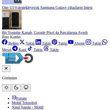
One UI 9 destekleyecek Samsung Galaxy cihazların listesi
Bir Youtube Kanalı, Google Pixel 4a Parçalarına Ayırdı
Bize Katılın
Beğen
Takip
Takip
Takip
Abone
Takip
Mesaj
Katıl
Takip
Takip
Görünüm
Forum
Mobil Teknoloji
Nasıl Yapılır - Mobil