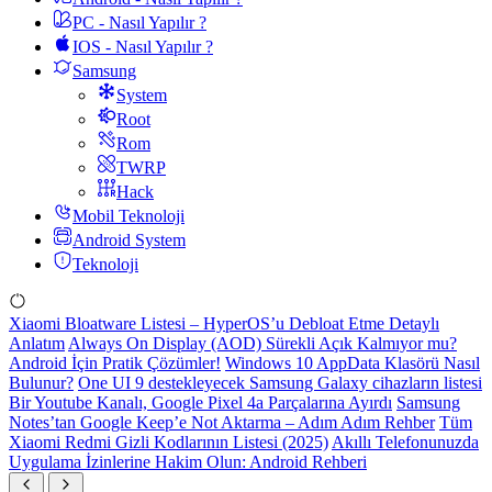
PC - Nasıl Yapılır ?
IOS - Nasıl Yapılır ?
Samsung
System
Root
Rom
TWRP
Hack
Mobil Teknoloji
Android System
Teknoloji
Xiaomi Bloatware Listesi – HyperOS’u Debloat Etme Detaylı
Anlatım
Always On Display (AOD) Sürekli Açık Kalmıyor mu?
Android İçin Pratik Çözümler!
Windows 10 AppData Klasörü Nasıl
Bulunur?
One UI 9 destekleyecek Samsung Galaxy cihazların listesi
Bir Youtube Kanalı, Google Pixel 4a Parçalarına Ayırdı
Samsung
Notes’tan Google Keep’e Not Aktarma – Adım Adım Rehber
Tüm
Xiaomi Redmi Gizli Kodlarının Listesi (2025)
Akıllı Telefonunuzda
Uygulama İzinlerine Hakim Olun: Android Rehberi