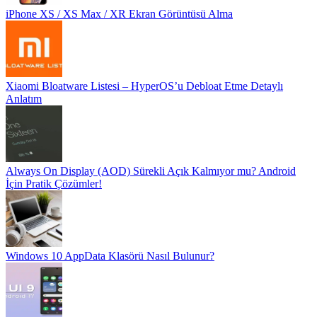
iPhone XS / XS Max / XR Ekran Görüntüsü Alma
Xiaomi Bloatware Listesi – HyperOS’u Debloat Etme Detaylı
Anlatım
Always On Display (AOD) Sürekli Açık Kalmıyor mu? Android
İçin Pratik Çözümler!
Windows 10 AppData Klasörü Nasıl Bulunur?