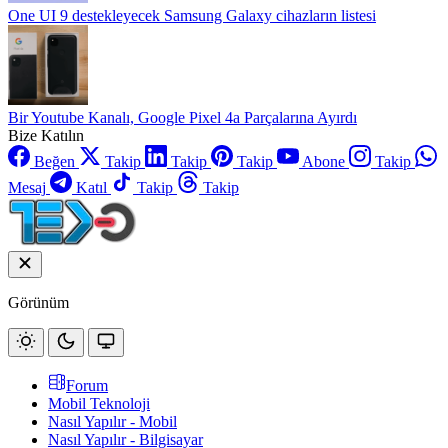
One UI 9 destekleyecek Samsung Galaxy cihazların listesi
Bir Youtube Kanalı, Google Pixel 4a Parçalarına Ayırdı
Bize Katılın
Beğen
Takip
Takip
Takip
Abone
Takip
Mesaj
Katıl
Takip
Takip
Görünüm
Forum
Mobil Teknoloji
Nasıl Yapılır - Mobil
Nasıl Yapılır - Bilgisayar