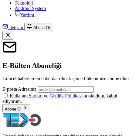
Teknoloji
Android System
Yardım !
İletişim
Abone Ol
E-Bülten Aboneliği
Güncel haberlerden haberdar olmak için e-bültenimize abone olun
E-posta Adresiniz
Kullanım Şartları
ve
Gizlilik Politikası
'nı okudum, kabul
ediyorum.
Abone Ol