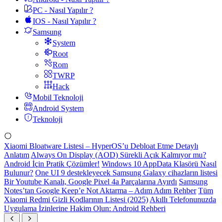
PC - Nasıl Yapılır ?
IOS - Nasıl Yapılır ?
Samsung
System
Root
Rom
TWRP
Hack
Mobil Teknoloji
Android System
Teknoloji
Xiaomi Bloatware Listesi – HyperOS’u Debloat Etme Detaylı
Anlatım
Always On Display (AOD) Sürekli Açık Kalmıyor mu?
Android İçin Pratik Çözümler!
Windows 10 AppData Klasörü Nasıl
Bulunur?
One UI 9 destekleyecek Samsung Galaxy cihazların listesi
Bir Youtube Kanalı, Google Pixel 4a Parçalarına Ayırdı
Samsung
Notes’tan Google Keep’e Not Aktarma – Adım Adım Rehber
Tüm
Xiaomi Redmi Gizli Kodlarının Listesi (2025)
Akıllı Telefonunuzda
Uygulama İzinlerine Hakim Olun: Android Rehberi