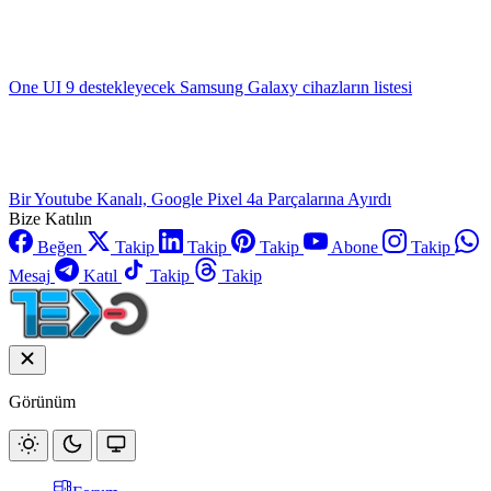
One UI 9 destekleyecek Samsung Galaxy cihazların listesi
Bir Youtube Kanalı, Google Pixel 4a Parçalarına Ayırdı
Bize Katılın
Beğen
Takip
Takip
Takip
Abone
Takip
Mesaj
Katıl
Takip
Takip
Görünüm