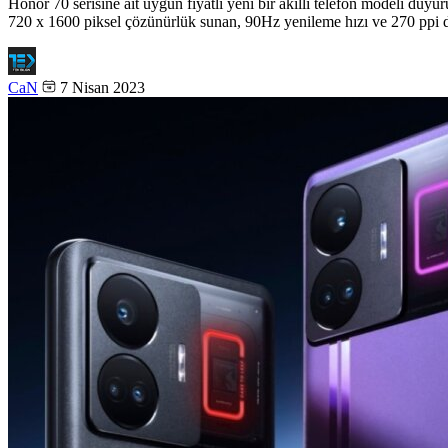
Honor 70 serisine ait uygun fiyatlı yeni bir akıllı telefon modeli du
720 x 1600 piksel çözünürlük sunan, 90Hz yenileme hızı ve 270 ppi 
CaN
7 Nisan 2023