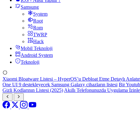
IOS - Nasıl Yapılır ?
Samsung
System
Root
Rom
TWRP
Hack
Mobil Teknoloji
Android System
Teknoloji
Xiaomi Bloatware Listesi – HyperOS’u Debloat Etme Detaylı Anlatı
One UI 9 destekleyecek Samsung Galaxy cihazların listesi
Bir Youtub
Gizli Kodlarının Listesi (2025)
Akıllı Telefonunuzda Uygulama İzinl