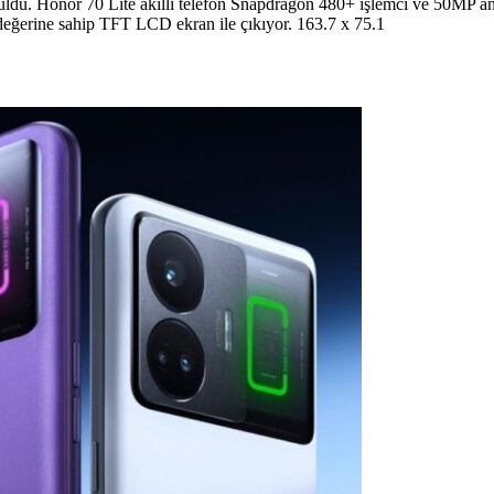
yuruldu. Honor 70 Lite akıllı telefon Snapdragon 480+ işlemci ve 50MP a
değerine sahip TFT LCD ekran ile çıkıyor. 163.7 x 75.1