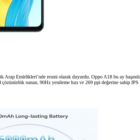
rleşik Arap Emirlikleri’nde resmi olarak duyurdu. Oppo A18 bu ay başın
 çözünürlük sunan, 90Hz yenileme hızı ve 269 ppi değerine sahip IPS