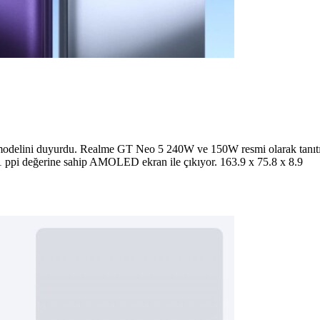
on modelini duyurdu. Realme GT Neo 5 240W ve 150W resmi olarak tanı
ppi değerine sahip AMOLED ekran ile çıkıyor. 163.9 x 75.8 x 8.9