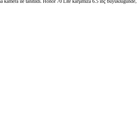
na kamera ile tanıtıldı. Honor 70 Lite karşımıza 6.5 inç büyüklüğünde,