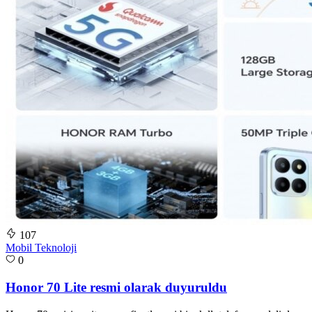
107
Mobil Teknoloji
0
Honor 70 Lite resmi olarak duyuruldu