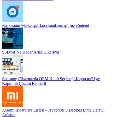
Başkasının Messenger konuşmalarını görme yöntemi
SSD’ler Ne Kadar Arıza Çıkarıyor?
Samsung Cihazınızda OEM Kilidi Seçeneği Kayıp mı? İşte
Kapsamlı Çözüm Rehberi!
Xiaomi Bloatware Listesi – HyperOS’u Debloat Etme Detaylı
Anlatım