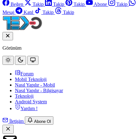
Beğen
Takip
Takip
Takip
Abone
Takip
Mesaj
Katıl
Takip
Takip
Görünüm
Forum
Mobil Teknoloji
Nasıl Yapılır - Mobil
Nasıl Yapılır - Bilgisayar
Teknoloji
Android System
Yardım !
İletişim
Abone Ol