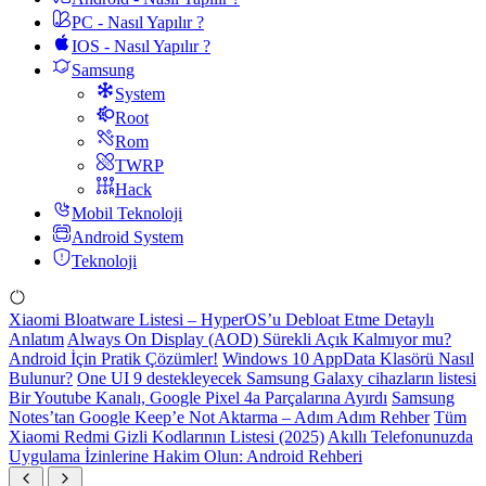
PC - Nasıl Yapılır ?
IOS - Nasıl Yapılır ?
Samsung
System
Root
Rom
TWRP
Hack
Mobil Teknoloji
Android System
Teknoloji
Xiaomi Bloatware Listesi – HyperOS’u Debloat Etme Detaylı
Anlatım
Always On Display (AOD) Sürekli Açık Kalmıyor mu?
Android İçin Pratik Çözümler!
Windows 10 AppData Klasörü Nasıl
Bulunur?
One UI 9 destekleyecek Samsung Galaxy cihazların listesi
Bir Youtube Kanalı, Google Pixel 4a Parçalarına Ayırdı
Samsung
Notes’tan Google Keep’e Not Aktarma – Adım Adım Rehber
Tüm
Xiaomi Redmi Gizli Kodlarının Listesi (2025)
Akıllı Telefonunuzda
Uygulama İzinlerine Hakim Olun: Android Rehberi