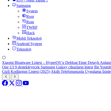
IOS - Nasıl Yapılır ?
Samsung
System
Root
Rom
TWRP
Hack
Mobil Teknoloji
Android System
Teknoloji
Xiaomi Bloatware Listesi – HyperOS’u Debloat Etme Detaylı Anlatı
One UI 9 destekleyecek Samsung Galaxy cihazların listesi
Bir Youtub
Gizli Kodlarının Listesi (2025)
Akıllı Telefonunuzda Uygulama İzinl