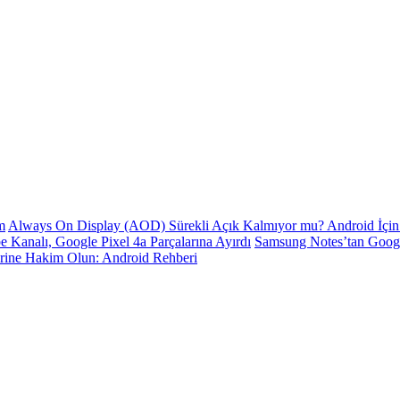
m
Always On Display (AOD) Sürekli Açık Kalmıyor mu? Android İçin 
e Kanalı, Google Pixel 4a Parçalarına Ayırdı
Samsung Notes’tan Goog
erine Hakim Olun: Android Rehberi