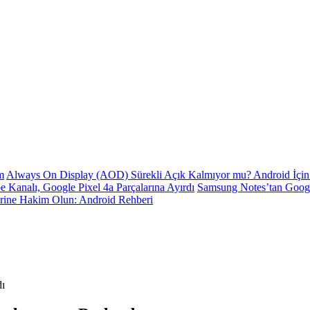
m
Always On Display (AOD) Sürekli Açık Kalmıyor mu? Android İçin 
e Kanalı, Google Pixel 4a Parçalarına Ayırdı
Samsung Notes’tan Goog
erine Hakim Olun: Android Rehberi
ı