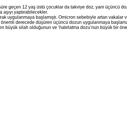
süre geçen 12 yaş üstü çocuklar da takviye doz, yani üçüncü doz
 aşıyı yaptırabilecekler.
larak uygulanmaya başlamıştı. Omicron sebebiyle artan vakalar v
riski önemli derecede düşüren üçüncü dozun uygulanmaya başlam
 en büyük silah olduğunun ve ‘hatırlatma dozu’nun büyük bir önem 