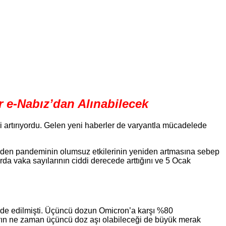
 e-Nabız’dan Alınabilecek
i artırıyordu. Gelen yeni haberler de varyantla mücadelede
t eden pandeminin olumsuz etkilerinin yeniden artmasına sebep
da vaka sayılarının ciddi derecede arttığını ve 5 Ocak
ifade edilmişti. Üçüncü dozun Omicron’a karşı %80
ların ne zaman üçüncü doz aşı olabileceği de büyük merak