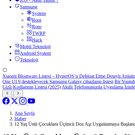
IOS - Nasıl Yapılır ?
Samsung
System
Root
Rom
TWRP
Hack
Mobil Teknoloji
Android System
Teknoloji
Xiaomi Bloatware Listesi – HyperOS’u Debloat Etme Detaylı Anlatı
One UI 9 destekleyecek Samsung Galaxy cihazların listesi
Bir Youtub
Gizli Kodlarının Listesi (2025)
Akıllı Telefonunuzda Uygulama İzinl
Ana Sayfa
Haber
12 Yaş Üstü Çocuklara Üçüncü Doz Aşı Uygulanmaya Başland