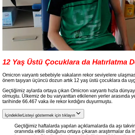
12 Yaş Üstü Çocuklara da Hatırlatma 
Omicron varyantı sebebiyle vakaların rekor seviyelere ulaşmas
önem taşıyan üçüncü dozun artık 12 yaş üstü çocuklara da uyg
Geçtiğimiz aylarda ortaya çıkan Omicron varyantı hızla dünyay
olmuştu. Ülkemiz de bu varyanttan etkilenen yerler arasında ye
tarihinde 66.467 vaka ile rekor kırdığını duyurmuştu.
İçindekiler
Listeyi göstermek için tıklayın
Geçtiğimiz haftalarda yapılan açıklamalarda da aşı takvi
oranında etkili olduğunu ortaya çıkaran araştırmalar da