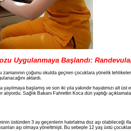
Dozu Uygulanmaya Başlandı: Randevular
ı zamanının çoğunu okulda geçiren çocuklara yönelik tehlikeler
ulanacağını aktardı.
a yayılmaya başlamış ve son iki yıla yakındır hayatımızı alt üs
r alıyordu. Sağlık Bakanı Fahrettin Koca dün yaptığı açıklamalar
minin üstünden 3 ay geçenlerin hatırlatma doz aşı olabileceği 
 insanları aşı olmaya yöneltmişti. Bu sebeple 12 yaş üstü çocuk