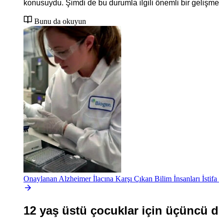
konusuydu. Şimdi de bu durumla ilgili önemli bir gelişme
Bunu da okuyun
Onaylanan Alzheimer İlacına Karşı Çıkan Bilim İnsanları İstifa
12 yaş üstü çocuklar için üçüncü do