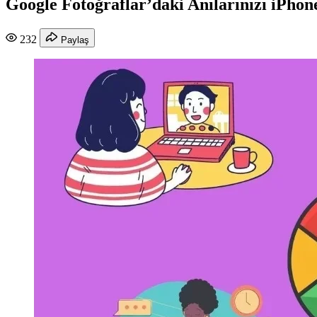
Google Fotoğraflar’daki Anılarınızı iPh
232
Paylaş