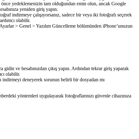
eden önce yedeklemenizin tam olduğundan emin olun, ancak Google
esabınıza yeniden giriş yapın.
oğraf indirmeye çalışıyorsanız, sadece bir veya iki fotoğrafı seçerek
dımcı olabilir.
lir. Ayarlar > Genel > Yazılım Güncelleme bölümünden iPhone’unuzun
 gidin ve hesabınızdan çıkış yapın. Ardından tekrar giriş yaparak
ı olabilir.
afı indirmeyi deneyerek sorunun belirli bir dosyadan mı
hberdeki yöntemleri uygulayarak fotoğraflarınızı güvenle cihazınıza