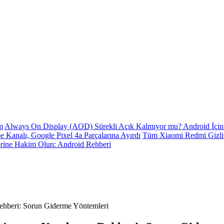
m
Always On Display (AOD) Sürekli Açık Kalmıyor mu? Android İçin 
e Kanalı, Google Pixel 4a Parçalarına Ayırdı
Tüm Xiaomi Redmi Gizli K
erine Hakim Olun: Android Rehberi
Rehberi: Sorun Giderme Yöntemleri