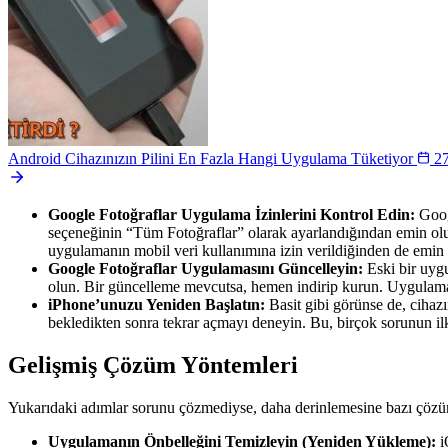
Android Cihazınızın Pilini En Fazla Hangi Uygulama Tüketiyor
2
Google Fotoğraflar Uygulama İzinlerini Kontrol Edin:
Googl
seçeneğinin “Tüm Fotoğraflar” olarak ayarlandığından emin olun
uygulamanın mobil veri kullanımına izin verildiğinden de emin 
Google Fotoğraflar Uygulamasını Güncelleyin:
Eski bir uygu
olun. Bir güncelleme mevcutsa, hemen indirip kurun. Uygulama gel
iPhone’unuzu Yeniden Başlatın:
Basit gibi görünse de, cihazı
bekledikten sonra tekrar açmayı deneyin. Bu, birçok sorunun ilk
Gelişmiş Çözüm Yöntemleri
Yukarıdaki adımlar sorunu çözmediyse, daha derinlemesine bazı çözüm
Uygulamanın Önbelleğini Temizleyin (Yeniden Yükleme):
i