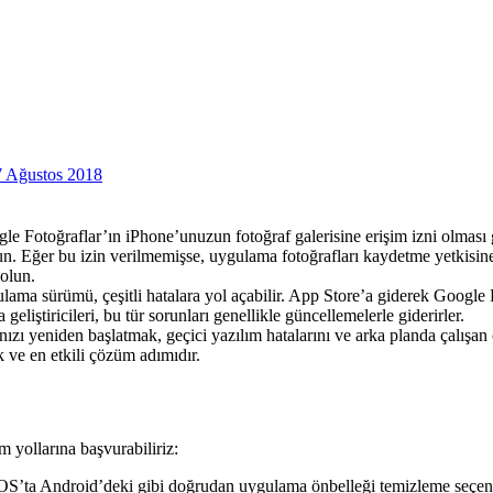
7 Ağustos 2018
e Fotoğraflar’ın iPhone’unuzun fotoğraf galerisine erişim izni olması 
. Eğer bu izin verilmemişse, uygulama fotoğrafları kaydetme yetkisine
olun.
lama sürümü, çeşitli hatalara yol açabilir. App Store’a giderek Goog
iştiricileri, bu tür sorunları genellikle güncellemelerle giderirler.
nızı yeniden başlatmak, geçici yazılım hatalarını ve arka planda çalışan
 ve en etkili çözüm adımıdır.
 yollarına başvurabiliriz:
OS’ta Android’deki gibi doğrudan uygulama önbelleği temizleme seçen