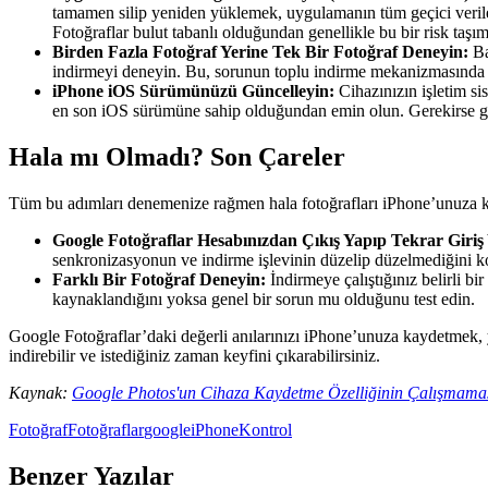
tamamen silip yeniden yüklemek, uygulamanın tüm geçici verile
Fotoğraflar bulut tabanlı olduğundan genellikle bu bir risk taş
Birden Fazla Fotoğraf Yerine Tek Bir Fotoğraf Deneyin:
Ba
indirmeyi deneyin. Bu, sorunun toplu indirme mekanizmasında 
iPhone iOS Sürümünüzü Güncelleyin:
Cihazınızın işletim s
en son iOS sürümüne sahip olduğundan emin olun. Gerekirse gü
Hala mı Olmadı? Son Çareler
Tüm bu adımları denemenize rağmen hala fotoğrafları iPhone’unuza 
Google Fotoğraflar Hesabınızdan Çıkış Yapıp Tekrar Giriş
senkronizasyonun ve indirme işlevinin düzelip düzelmediğini kont
Farklı Bir Fotoğraf Deneyin:
İndirmeye çalıştığınız belirli bi
kaynaklandığını yoksa genel bir sorun mu olduğunu test edin.
Google Fotoğraflar’daki değerli anılarınızı iPhone’unuza kaydetmek, y
indirebilir ve istediğiniz zaman keyfini çıkarabilirsiniz.
Kaynak:
Google Photos'un Cihaza Kaydetme Özelliğinin Çalışmamas
Fotoğraf
Fotoğraflar
google
iPhone
Kontrol
Benzer Yazılar