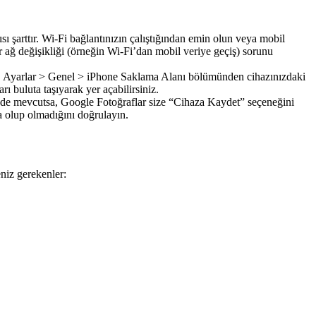
ısı şarttır. Wi-Fi bağlantınızın çalıştığından emin olun veya mobil
 ağ değişikliği (örneğin Wi-Fi’dan mobil veriye geçiş) sorunu
tır. Ayarlar > Genel > iPhone Saklama Alanı bölümünden cihazınızdaki
rı buluta taşıyarak yer açabilirsiniz.
inde mevcutsa, Google Fotoğraflar size “Cihaza Kaydet” seçeneğini
a olup olmadığını doğrulayın.
niz gerekenler: