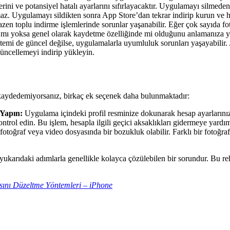
rini ve potansiyel hatalı ayarlarını sıfırlayacaktır. Uygulamayı silm
ımaz. Uygulamayı sildikten sonra App Store’dan tekrar indirip kurun ve h
zen toplu indirme işlemlerinde sorunlar yaşanabilir. Eğer çok sayıda fot
mı yoksa genel olarak kaydetme özelliğinde mi olduğunu anlamanıza yar
istemi de güncel değilse, uygulamalarla uyumluluk sorunları yaşayabi
ncellemeyi indirip yükleyin.
kaydedemiyorsanız, birkaç ek seçenek daha bulunmaktadır:
 Yapın:
Uygulama içindeki profil resminize dokunarak hesap ayarlarınıza
rol edin. Bu işlem, hesapla ilgili geçici aksaklıkları gidermeye yardımc
r fotoğraf veya video dosyasında bir bozukluk olabilir. Farklı bir fotoğr
ukarıdaki adımlarla genellikle kolayca çözülebilen bir sorundur. Bu re
ını Düzeltme Yöntemleri – iPhone