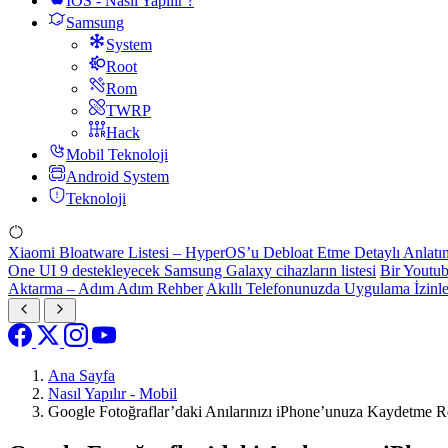
IOS - Nasıl Yapılır ?
Samsung
System
Root
Rom
TWRP
Hack
Mobil Teknoloji
Android System
Teknoloji
Xiaomi Bloatware Listesi – HyperOS’u Debloat Etme Detaylı Anlatı
One UI 9 destekleyecek Samsung Galaxy cihazların listesi
Bir Youtub
Aktarma – Adım Adım Rehber
Akıllı Telefonunuzda Uygulama İzinl
Ana Sayfa
Nasıl Yapılır - Mobil
Google Fotoğraflar’daki Anılarınızı iPhone’unuza Kaydetme 