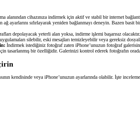
a alanından cihazınıza indirmek için aktif ve stabil bir internet bağlant
 ağ ayarlarını sıfırlayarak yeniden bağlanmayı deneyin. Bazen basit bir
fları depolayacak yeterli alan yoksa, indirme işlemi başarısız olacak
uygulamaları silebilir, eski mesajları temizleyebilir veya gereksiz dosyala
in:
İndirmek istediğiniz fotoğraf zaten iPhone’unuzun fotoğraf galeris
n tasarlanmış bir özelliğidir. Galerinizi kontrol ederek fotoğrafın orad
irin
ının kendisinde veya iPhone’unuzun ayarlarında olabilir. İşte inceleme