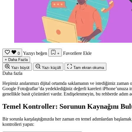
Yazıyı beğen
Favorilere Ekle
0
+
+
Daha Fazla
Yazı büyüt
Yazı küçült
Tam ekran okuma
Daha fazla
Hepimiz anılarımızı dijital ortamda saklamanın ve istediğimiz zaman 
Google Fotoğraflar’da yedeklediğiniz değerli kareleri iPhone’unuza in
genellikle basit çözümleri vardır. Endişelenmeyin, bu rehberde adım ad
Temel Kontroller: Sorunun Kaynağını Bu
Bir sorunla karşılaştığınızda her zaman en temel adımlardan başlamak 
kontrolleri yapın: