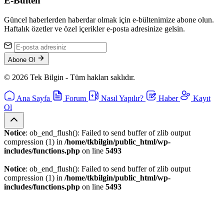
E-Bülten
Güncel haberlerden haberdar olmak için e-bültenimize abone olun.
Haftalık özetler ve özel içerikler e-posta adresinize gelsin.
Abone Ol
© 2026 Tek Bilgin - Tüm hakları saklıdır.
Ana Sayfa
Forum
Nasıl Yapılır?
Haber
Kayıt
Ol
Notice
: ob_end_flush(): Failed to send buffer of zlib output
compression (1) in
/home/tkbilgin/public_html/wp-
includes/functions.php
on line
5493
Notice
: ob_end_flush(): Failed to send buffer of zlib output
compression (1) in
/home/tkbilgin/public_html/wp-
includes/functions.php
on line
5493