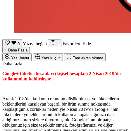
Yazıyı beğen
Favorilere Ekle
0
+
+
Daha Fazla
Yazı büyüt
Yazı küçült
Tam ekran okuma
Daha fazla
Google+ tüketici hesapları (kişisel hesaplar) 2 Nisan 2019’da
kullanımdan kaldırılıyor
Aralık 2018’de, kullanım oranının düşük olması ve tüketicilerin
beklentilerini karşılayan başarılı bir ürün sunma noktasında
karşılaştığımız zorluklar nedeniyle Nisan 2019’da Google+’nın
tüketicilere yönelik sürümünü kullanıma kapatacağımıza dair
aldığımız kararı sizlere duyurmuştuk. Google+’nın bir parçası
olduğunuz için size teşekkür etmek, fotoğraflarınızı ve diğer
içeriğinizi indirmek için atmanız gereken adımları sizlerle paylaşmak