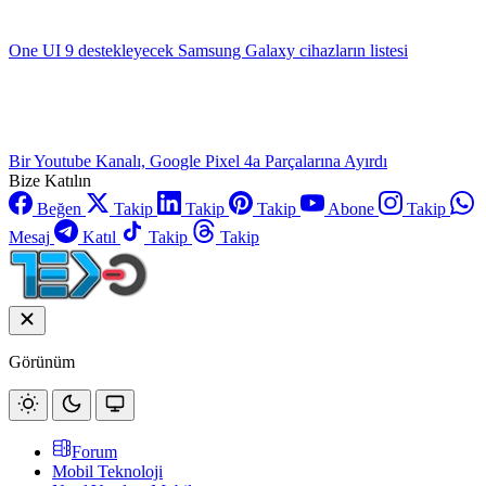
One UI 9 destekleyecek Samsung Galaxy cihazların listesi
Bir Youtube Kanalı, Google Pixel 4a Parçalarına Ayırdı
Bize Katılın
Beğen
Takip
Takip
Takip
Abone
Takip
Mesaj
Katıl
Takip
Takip
Görünüm
Forum
Mobil Teknoloji