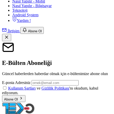
Nasıl Yapılır - Mobil
Nasıl Yapılır - Bilgisayar
Teknoloji
Android System
Yardım !
İletişim
Abone Ol
E-Bülten Aboneliği
Güncel haberlerden haberdar olmak için e-bültenimize abone olun
E-posta Adresiniz
Kullanım Şartları
ve
Gizlilik Politikası
'nı okudum, kabul
ediyorum.
Abone Ol