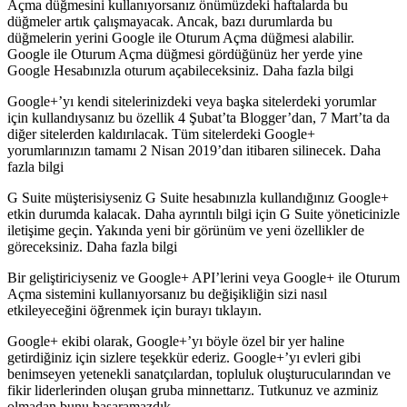
Açma düğmesini kullanıyorsanız önümüzdeki haftalarda bu
düğmeler artık çalışmayacak. Ancak, bazı durumlarda bu
düğmelerin yerini Google ile Oturum Açma düğmesi alabilir.
Google ile Oturum Açma düğmesi gördüğünüz her yerde yine
Google Hesabınızla oturum açabileceksiniz. Daha fazla bilgi
Google+’yı kendi sitelerinizdeki veya başka sitelerdeki yorumlar
için kullandıysanız bu özellik 4 Şubat’ta Blogger’dan, 7 Mart’ta da
diğer sitelerden kaldırılacak. Tüm sitelerdeki Google+
yorumlarınızın tamamı 2 Nisan 2019’dan itibaren silinecek. Daha
fazla bilgi
G Suite müşterisiyseniz G Suite hesabınızla kullandığınız Google+
etkin durumda kalacak. Daha ayrıntılı bilgi için G Suite yöneticinizle
iletişime geçin. Yakında yeni bir görünüm ve yeni özellikler de
göreceksiniz. Daha fazla bilgi
Bir geliştiriciyseniz ve Google+ API’lerini veya Google+ ile Oturum
Açma sistemini kullanıyorsanız bu değişikliğin sizi nasıl
etkileyeceğini öğrenmek için burayı tıklayın.
Google+ ekibi olarak, Google+’yı böyle özel bir yer haline
getirdiğiniz için sizlere teşekkür ederiz. Google+’yı evleri gibi
benimseyen yetenekli sanatçılardan, topluluk oluşturucularından ve
fikir liderlerinden oluşan gruba minnettarız. Tutkunuz ve azminiz
olmadan bunu başaramazdık.