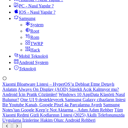
PC - Nasıl Yapılır ?
IOS - Nasıl Yapılır ?
Samsung
System
Root
Rom
TWRP
Hack
Mobil Teknoloji
Android System
Teknoloji
Xiaomi Bloatware Listesi – HyperOS’u Debloat Etme Detaylı
Anlatım
Always On Display (AOD) Sürekli Açık Kalmıyor mu?
Android İçin Pratik Çözümler!
Windows 10 AppData Klasörü Nasıl
Bulunur?
One UI 9 destekleyecek Samsung Galaxy cihazların listesi
Bir Youtube Kanalı, Google Pixel 4a Parçalarına Ayırdı
Samsung
Notes’tan Google Keep’e Not Aktarma – Adım Adım Rehber
Tüm
Xiaomi Redmi Gizli Kodlarının Listesi (2025)
Akıllı Telefonunuzda
Uygulama İzinlerine Hakim Olun: Android Rehberi