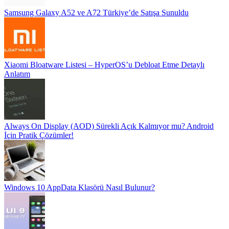
Samsung Galaxy A52 ve A72 Türkiye’de Satışa Sunuldu
Xiaomi Bloatware Listesi – HyperOS’u Debloat Etme Detaylı
Anlatım
Always On Display (AOD) Sürekli Açık Kalmıyor mu? Android
İçin Pratik Çözümler!
Windows 10 AppData Klasörü Nasıl Bulunur?