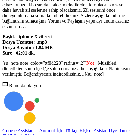
cihazlarınızdaki o sıradan sıkıcı melodilerden kurtulacaksınız ve
daha havalı zil seslerine sahip olacaksınız. Zil seslerini önce
dinleyebilir daha sonrada indirebilirsiniz. Sizlere aşağıda indirme
bağlantısını sunacağım. Yorum ve Paylaşım yapmayı unutmazsanız
sevinirim …
Başlık : iphone X zil sesi
Dosya Uzantısı : .mp3
Dosya Boyutu : 1.84 MB
Süre : 02:01 dk.
[su_note note_color=”#f8d228″ radius=”2″]
Not :
Müzikleri
dinledikten sonra içeriğe sahip olmanız adına aşağıda bağlantı kısmı
verilmiştir. Beğendiyseniz indirebilirsiniz…[/su_note]
Bunu da okuyun
Google Assistant – Android İçin Türkçe Kişisel Asistan Uygulaması