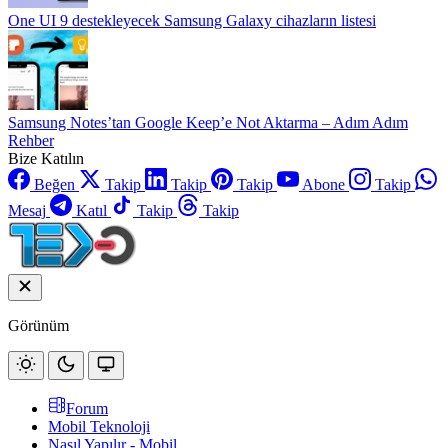
One UI 9 destekleyecek Samsung Galaxy cihazların listesi
Samsung Notes’tan Google Keep’e Not Aktarma – Adım Adım
Rehber
Bize Katılın
Beğen
Takip
Takip
Takip
Abone
Takip
Mesaj
Katıl
Takip
Takip
Görünüm
Forum
Mobil Teknoloji
Nasıl Yapılır - Mobil