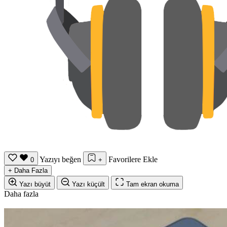
Yazıyı beğen
Favorilere Ekle
0
+
+
Daha Fazla
Yazı büyüt
Yazı küçült
Tam ekran okuma
Daha fazla