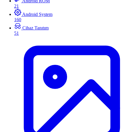
Android ROM
21
Android System
160
Cihaz Tanıtım
51