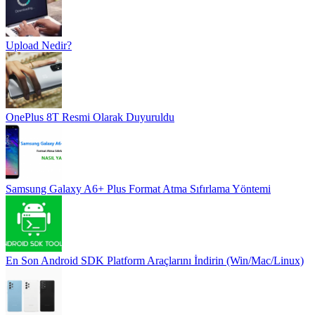
Upload Nedir?
OnePlus 8T Resmi Olarak Duyuruldu
Samsung Galaxy A6+ Plus Format Atma Sıfırlama Yöntemi
En Son Android SDK Platform Araçlarını İndirin (Win/Mac/Linux)