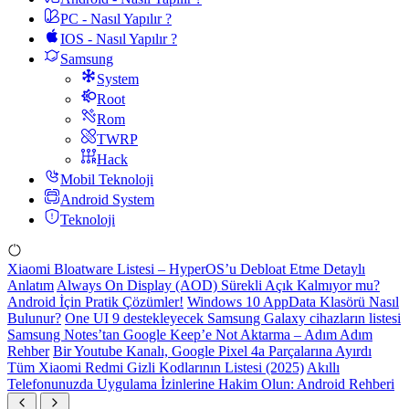
PC - Nasıl Yapılır ?
IOS - Nasıl Yapılır ?
Samsung
System
Root
Rom
TWRP
Hack
Mobil Teknoloji
Android System
Teknoloji
Xiaomi Bloatware Listesi – HyperOS’u Debloat Etme Detaylı
Anlatım
Always On Display (AOD) Sürekli Açık Kalmıyor mu?
Android İçin Pratik Çözümler!
Windows 10 AppData Klasörü Nasıl
Bulunur?
One UI 9 destekleyecek Samsung Galaxy cihazların listesi
Samsung Notes’tan Google Keep’e Not Aktarma – Adım Adım
Rehber
Bir Youtube Kanalı, Google Pixel 4a Parçalarına Ayırdı
Tüm Xiaomi Redmi Gizli Kodlarının Listesi (2025)
Akıllı
Telefonunuzda Uygulama İzinlerine Hakim Olun: Android Rehberi