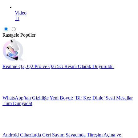
Video
11
Rastgele
Popüler
Realme Q2, Q2 Pro ve Q2i 5G Resmi Olarak Duyuruldu
WhatsApp’tan Gizliliğe Yeni Boyut: ‘Bir Kez Dinle’ Sesli Mesajlar
Tüm Dünyada!
Android Cihazlarda Geri Sayım Sayacında Titreşim Açma ve