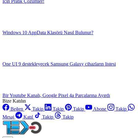
İçin Pratik Çözümler!
Windows 10 AppData Klasörü Nasıl Bulunur?
One UI 9 destekleyecek Samsung Galaxy cihazların listesi
Bir Youtube Kanalı, Google Pixel 4a Parçalarına Ayırdı
Bize Katılın
Beğen
Takip
Takip
Takip
Abone
Takip
Mesaj
Katıl
Takip
Takip