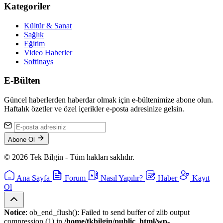
Kategoriler
Kültür & Sanat
Sağlık
Eğitim
Video Haberler
Softinays
E-Bülten
Güncel haberlerden haberdar olmak için e-bültenimize abone olun.
Haftalık özetler ve özel içerikler e-posta adresinize gelsin.
Abone Ol
© 2026 Tek Bilgin - Tüm hakları saklıdır.
Ana Sayfa
Forum
Nasıl Yapılır?
Haber
Kayıt
Ol
Notice
: ob_end_flush(): Failed to send buffer of zlib output
compression (1) in
/home/tkbilgin/public_html/wp-