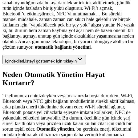
sabah uyandığımızda bu ayarları tekrar tek tek aktif etmek, günlük
rutin içinde fazladan bir iş yükü oluşturur. Wi-Fi’ı açmak,
Bluetooth’u etkinleştirmek, NFC’yi unutmamak… Bu sürekli
manuel müdahale, zaman zaman can sıkıcı hale gelebilir ve birçok
kullanıcı için “yapılabilecek pek bir şey yok” algısı yaratır. Ne yazık
ki, bu durum hem zaman kaybına yol açar hem de bazen önemli bir
bağlantıyı açmayı unutup gün içinde aksaklıklar yaşanmasına neden
olabilir. Ancak günümüz teknolojisi, bu yorucu döngüye akıllıca bir
çözüm sunuyor:
otomatik bağlantı yönetimi
.
İçindekiler
Listeyi göstermek için tıklayın
Neden Otomatik Yönetim Hayat
Kurtarır?
Telefonunuz cebinizdeyken veya masanızda boşta dururken, Wi-Fi,
Bluetooth veya NFC gibi bağlantı modüllerinin sürekli aktif kalması,
arka planda enerji tüketimine devam eder. Wi-Fi sürekli ağ arar,
Bluetooth potansiyel cihazlarla eşleşme imkanı kollarken, NFC de
yakındaki etiketleri tarayabilir. Bu durum, özellikle gün içinde şarj
süresi kısıtlı olan veya prizden uzak kalan kullanıcılar için ciddi bir
sorun teşkil eder.
Otomatik yönetim
, bu gereksiz enerji tüketimini
ortadan kaldırarak cihazınızın şarjını daha verimli kullanmanızı