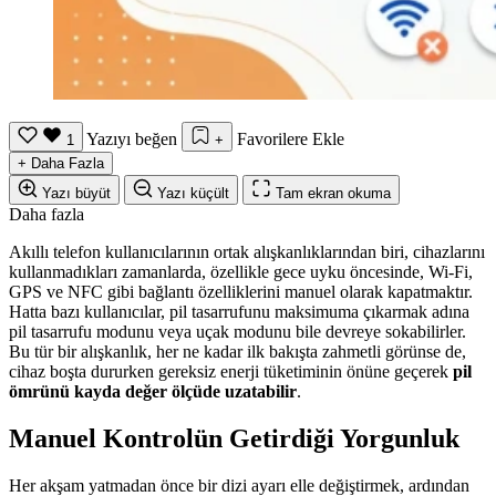
Yazıyı beğen
Favorilere Ekle
1
+
+
Daha Fazla
Yazı büyüt
Yazı küçült
Tam ekran okuma
Daha fazla
Akıllı telefon kullanıcılarının ortak alışkanlıklarından biri, cihazlarını
kullanmadıkları zamanlarda, özellikle gece uyku öncesinde, Wi-Fi,
GPS ve NFC gibi bağlantı özelliklerini manuel olarak kapatmaktır.
Hatta bazı kullanıcılar, pil tasarrufunu maksimuma çıkarmak adına
pil tasarrufu modunu veya uçak modunu bile devreye sokabilirler.
Bu tür bir alışkanlık, her ne kadar ilk bakışta zahmetli görünse de,
cihaz boşta dururken gereksiz enerji tüketiminin önüne geçerek
pil
ömrünü kayda değer ölçüde uzatabilir
.
Manuel Kontrolün Getirdiği Yorgunluk
Her akşam yatmadan önce bir dizi ayarı elle değiştirmek, ardından