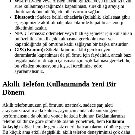
Wi-Fi:
Evden veya ofisten ayrıldığınızda veya cihazınızı uzun
süre kullanmayacağınızda kapatılması, sürekli ağ arayışını
durdurarak önemli ölçüde pil tasarrufu sağlar.
Bluetooth:
Sadece belirli cihazlarla (kulaklık, akıllı saat gibi)
eşleştiğinizde aktif olmalı, aksi takdirde kapatılması enerji
tüketimini azaltır.
NFC:
Temassız ödemeler veya hızlı eşleşmeler için kullanılan
bu özellik, sürekli açık kalmasına gerek olmayan ve
kapatıldığında pil ömrüne katkı sağlayan bir başka unsurdur.
GPS (Konum):
Sürekli konum takibi gerekmeyen
durumlarda kapatılması da pil ömrü için faydalıdır, ancak bazı
uygulamaların düzgün çalışması için açık kalması gerekebilir,
bu yüzden otomasyonu kişisel tercihinize göre
ayarlamalısınız.
Akıllı Telefon Kullanımında Yeni Bir
Dönem
Akıllı telefonunuzun pil ömrünü uzatmak, sadece şarj aleti
arayışınızı azaltmakla kalmaz, aynı zamanda cihazınızın genel
performansına da olumlu yönde katkıda bulunur. Bağlantılarınızı
telefon kilidinize göre otomatik olarak yönetmek, hem
kullanım
kolaylığı
sağlar hem de gereksiz enerji harcamalarının önüne geçer.
Bu küçük ama etkili değişiklik, akıllı telefon deneyiminizi çok daha