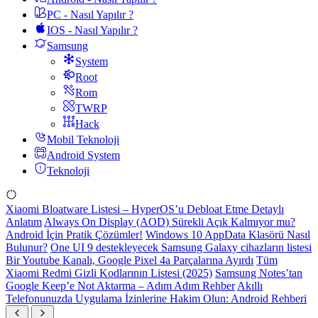
PC - Nasıl Yapılır ?
IOS - Nasıl Yapılır ?
Samsung
System
Root
Rom
TWRP
Hack
Mobil Teknoloji
Android System
Teknoloji
Xiaomi Bloatware Listesi – HyperOS’u Debloat Etme Detaylı
Anlatım
Always On Display (AOD) Sürekli Açık Kalmıyor mu?
Android İçin Pratik Çözümler!
Windows 10 AppData Klasörü Nasıl
Bulunur?
One UI 9 destekleyecek Samsung Galaxy cihazların listesi
Bir Youtube Kanalı, Google Pixel 4a Parçalarına Ayırdı
Tüm
Xiaomi Redmi Gizli Kodlarının Listesi (2025)
Samsung Notes’tan
Google Keep’e Not Aktarma – Adım Adım Rehber
Akıllı
Telefonunuzda Uygulama İzinlerine Hakim Olun: Android Rehberi