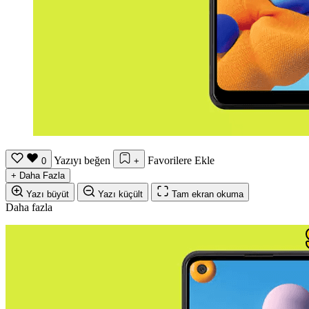
Yazıyı beğen
Favorilere Ekle
0
+
+
Daha Fazla
Yazı büyüt
Yazı küçült
Tam ekran okuma
Daha fazla