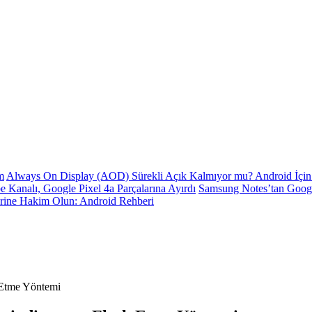
m
Always On Display (AOD) Sürekli Açık Kalmıyor mu? Android İçin 
e Kanalı, Google Pixel 4a Parçalarına Ayırdı
Samsung Notes’tan Goog
erine Hakim Olun: Android Rehberi
 Etme Yöntemi