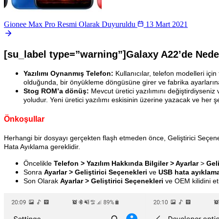
Gionee Max Pro Resmi Olarak Duyuruldu
13 Mart 2021
[su_label type=”warning”]Galaxy A22’de Nede
Yazılımı Oynanmış Telefon:
Kullanıcılar, telefon modelleri i
olduğunda, bir önyükleme döngüsüne girer ve fabrika ayarların
Stog ROM’a dönüş:
Mevcut üretici yazılımını değiştirdiyseniz
yoludur. Yeni üretici yazılımı eskisinin üzerine yazacak ve her şey
Önkoşullar
Herhangi bir dosyayı gerçekten flaşh etmeden önce, Geliştirici Seçene
Hata Ayıklama gereklidir.
Öncelikle
Telefon > Yazılım Hakkında Bilgiler > Ayarlar
>
Geli
Sonra
Ayarlar > Geliştirici Seçenekleri
ve
USB hata ayıklam
Son Olarak
Ayarlar > Geliştirici Seçenekleri
ve OEM kilidini etk