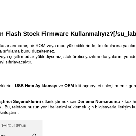
n Flash Stock Firmware Kullanmalıyız?[/su_lab
çin tasarlanmamış bir ROM veya mod yüklediklerinde, telefonlarına yazıl
a sıfırlama bunu düzeltemez.
 veya çeşitli modlar yüklediyseniz, stok üretici yazılımı dosyalarını ye
i sıfırlayacaktır.
klerini,
USB Hata Ayıklamayı
ve
OEM
kilit açmayı etkinleştirmeniz ger
ştirici Seçeneklerini
etkinleştirmek için
Derleme Numarasına
7 kez h
a
. Bu, telefonunuzun yeni bellenimi yüklemek için bilgisayarla iletişim 
inleştirin.