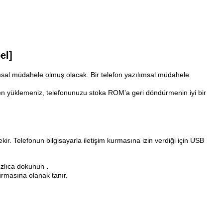
el]
ımsal müdahele olmuş olacak. Bir telefon yazılımsal müdahele
niden yüklemeniz, telefonunuzu stoka ROM’a geri döndürmenin iyi bir
ekir. Telefonun bilgisayarla iletişim kurmasına izin verdiği için USB
ızlıca dokunun
.
kurmasına olanak tanır.