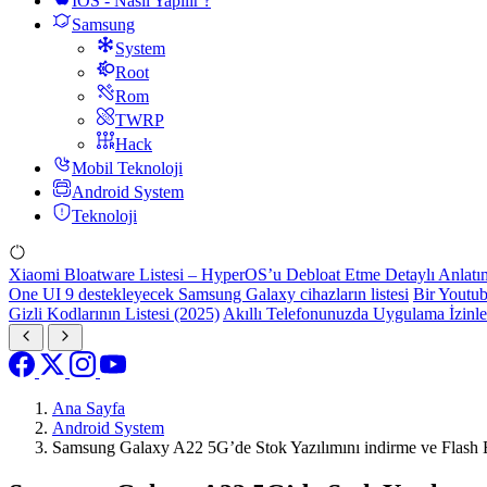
IOS - Nasıl Yapılır ?
Samsung
System
Root
Rom
TWRP
Hack
Mobil Teknoloji
Android System
Teknoloji
Xiaomi Bloatware Listesi – HyperOS’u Debloat Etme Detaylı Anlatı
One UI 9 destekleyecek Samsung Galaxy cihazların listesi
Bir Youtub
Gizli Kodlarının Listesi (2025)
Akıllı Telefonunuzda Uygulama İzinl
Ana Sayfa
Android System
Samsung Galaxy A22 5G’de Stok Yazılımını indirme ve Flash