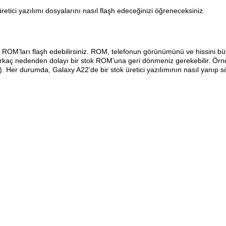
ci yazılımı dosyalarını nasıl flaşh edeceğinizi öğreneceksiniz.
l ROM’ları flaşh edebilirsiniz. ROM, telefonun görünümünü ve hissini bü
n birkaç nedenden dolayı bir stok ROM’una geri dönmeniz gerekebilir. Ör
. Her durumda, Galaxy A22’de bir stok üretici yazılımının nasıl yanıp s