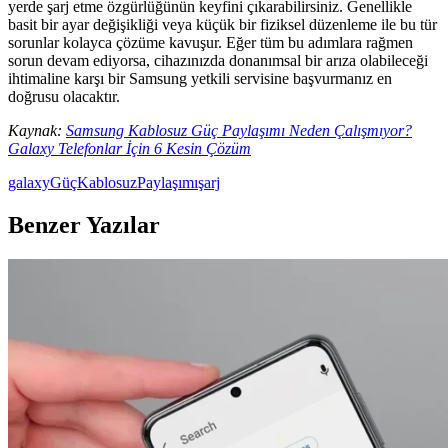
yerde şarj etme özgürlüğünün keyfini çıkarabilirsiniz. Genellikle
basit bir ayar değişikliği veya küçük bir fiziksel düzenleme ile bu tür
sorunlar kolayca çözüme kavuşur. Eğer tüm bu adımlara rağmen
sorun devam ediyorsa, cihazınızda donanımsal bir arıza olabileceği
ihtimaline karşı bir Samsung yetkili servisine başvurmanız en
doğrusu olacaktır.
Kaynak:
Samsung Kablosuz Güç Paylaşımı Neden Çalışmıyor?
Galaxy Telefonlar İçin 6 Kesin Çözüm
galaxy
Güç
Kablosuz
Paylaşımı
şarj
Benzer Yazılar