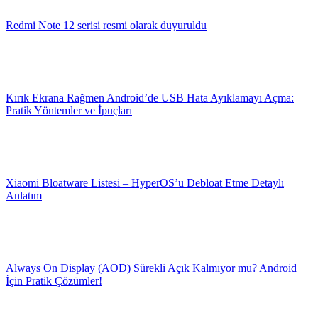
Redmi Note 12 serisi resmi olarak duyuruldu
Kırık Ekrana Rağmen Android’de USB Hata Ayıklamayı Açma:
Pratik Yöntemler ve İpuçları
Xiaomi Bloatware Listesi – HyperOS’u Debloat Etme Detaylı
Anlatım
Always On Display (AOD) Sürekli Açık Kalmıyor mu? Android
İçin Pratik Çözümler!