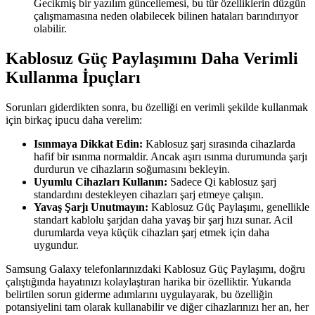
Gecikmiş bir yazılım güncellemesi, bu tür özelliklerin düzgün
çalışmamasına neden olabilecek bilinen hataları barındırıyor
olabilir.
Kablosuz Güç Paylaşımını Daha Verimli
Kullanma İpuçları
Sorunları giderdikten sonra, bu özelliği en verimli şekilde kullanmak
için birkaç ipucu daha verelim:
Isınmaya Dikkat Edin:
Kablosuz şarj sırasında cihazlarda
hafif bir ısınma normaldir. Ancak aşırı ısınma durumunda şarjı
durdurun ve cihazların soğumasını bekleyin.
Uyumlu Cihazları Kullanın:
Sadece Qi kablosuz şarj
standardını destekleyen cihazları şarj etmeye çalışın.
Yavaş Şarjı Unutmayın:
Kablosuz Güç Paylaşımı, genellikle
standart kablolu şarjdan daha yavaş bir şarj hızı sunar. Acil
durumlarda veya küçük cihazları şarj etmek için daha
uygundur.
Samsung Galaxy telefonlarınızdaki Kablosuz Güç Paylaşımı, doğru
çalıştığında hayatınızı kolaylaştıran harika bir özelliktir. Yukarıda
belirtilen sorun giderme adımlarını uygulayarak, bu özelliğin
potansiyelini tam olarak kullanabilir ve diğer cihazlarınızı her an, her