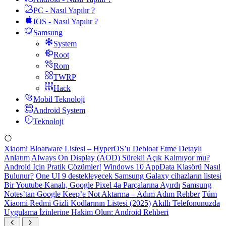
PC - Nasıl Yapılır ?
IOS - Nasıl Yapılır ?
Samsung
System
Root
Rom
TWRP
Hack
Mobil Teknoloji
Android System
Teknoloji
Xiaomi Bloatware Listesi – HyperOS’u Debloat Etme Detaylı
Anlatım
Always On Display (AOD) Sürekli Açık Kalmıyor mu?
Android İçin Pratik Çözümler!
Windows 10 AppData Klasörü Nasıl
Bulunur?
One UI 9 destekleyecek Samsung Galaxy cihazların listesi
Bir Youtube Kanalı, Google Pixel 4a Parçalarına Ayırdı
Samsung
Notes’tan Google Keep’e Not Aktarma – Adım Adım Rehber
Tüm
Xiaomi Redmi Gizli Kodlarının Listesi (2025)
Akıllı Telefonunuzda
Uygulama İzinlerine Hakim Olun: Android Rehberi