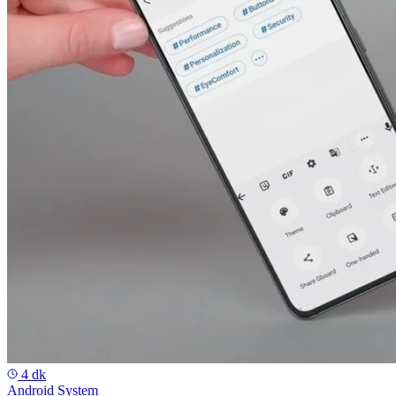
4 dk
Android System