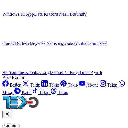
Windows 10 AppData Klasörü Nasıl Bulunur?
One UI 9 destekleyecek Samsung Galaxy cihazların listesi
Bir Youtube Kanalı, Google Pixel 4a Parçalarına Ayırdı
Bize Katılın
Beğen
Takip
Takip
Takip
Abone
Takip
Mesaj
Katıl
Takip
Takip
Görünüm