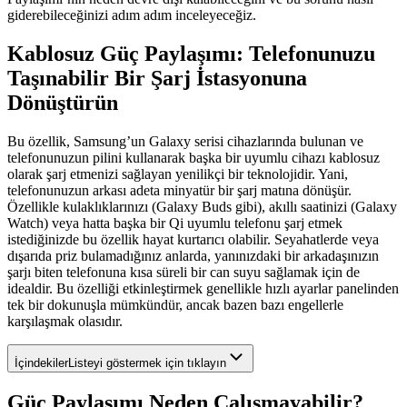
giderebileceğinizi adım adım inceleyeceğiz.
Kablosuz Güç Paylaşımı: Telefonunuzu
Taşınabilir Bir Şarj İstasyonuna
Dönüştürün
Bu özellik, Samsung’un Galaxy serisi cihazlarında bulunan ve
telefonunuzun pilini kullanarak başka bir uyumlu cihazı kablosuz
olarak şarj etmenizi sağlayan yenilikçi bir teknolojidir. Yani,
telefonunuzun arkası adeta minyatür bir şarj matına dönüşür.
Özellikle kulaklıklarınızı (Galaxy Buds gibi), akıllı saatinizi (Galaxy
Watch) veya hatta başka bir Qi uyumlu telefonu şarj etmek
istediğinizde bu özellik hayat kurtarıcı olabilir. Seyahatlerde veya
dışarıda priz bulamadığınız anlarda, yanınızdaki bir arkadaşınızın
şarjı biten telefonuna kısa süreli bir can suyu sağlamak için de
idealdir. Bu özelliği etkinleştirmek genellikle hızlı ayarlar panelinden
tek bir dokunuşla mümkündür, ancak bazen bazı engellerle
karşılaşmak olasıdır.
İçindekiler
Listeyi göstermek için tıklayın
Güç Paylaşımı Neden Çalışmayabilir?