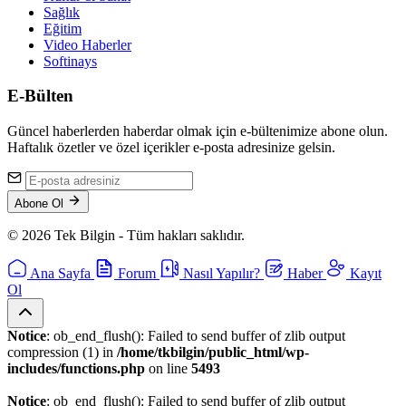
Sağlık
Eğitim
Video Haberler
Softinays
E-Bülten
Güncel haberlerden haberdar olmak için e-bültenimize abone olun.
Haftalık özetler ve özel içerikler e-posta adresinize gelsin.
Abone Ol
© 2026 Tek Bilgin - Tüm hakları saklıdır.
Ana Sayfa
Forum
Nasıl Yapılır?
Haber
Kayıt
Ol
Notice
: ob_end_flush(): Failed to send buffer of zlib output
compression (1) in
/home/tkbilgin/public_html/wp-
includes/functions.php
on line
5493
Notice
: ob_end_flush(): Failed to send buffer of zlib output