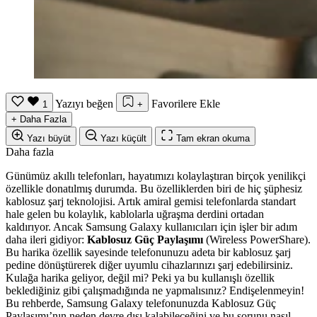
Yazıyı beğen
Favorilere Ekle
1
+
+
Daha Fazla
Yazı büyüt
Yazı küçült
Tam ekran okuma
Daha fazla
Günümüz akıllı telefonları, hayatımızı kolaylaştıran birçok yenilikçi
özellikle donatılmış durumda. Bu özelliklerden biri de hiç şüphesiz
kablosuz şarj teknolojisi. Artık amiral gemisi telefonlarda standart
hale gelen bu kolaylık, kablolarla uğraşma derdini ortadan
kaldırıyor. Ancak Samsung Galaxy kullanıcıları için işler bir adım
daha ileri gidiyor:
Kablosuz Güç Paylaşımı
(Wireless PowerShare).
Bu harika özellik sayesinde telefonunuzu adeta bir kablosuz şarj
pedine dönüştürerek diğer uyumlu cihazlarınızı şarj edebilirsiniz.
Kulağa harika geliyor, değil mi? Peki ya bu kullanışlı özellik
beklediğiniz gibi çalışmadığında ne yapmalısınız? Endişelenmeyin!
Bu rehberde, Samsung Galaxy telefonunuzda Kablosuz Güç
Paylaşımı’nın neden devre dışı kalabileceğini ve bu sorunu nasıl