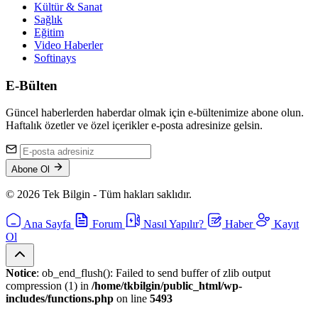
Kültür & Sanat
Sağlık
Eğitim
Video Haberler
Softinays
E-Bülten
Güncel haberlerden haberdar olmak için e-bültenimize abone olun.
Haftalık özetler ve özel içerikler e-posta adresinize gelsin.
Abone Ol
© 2026 Tek Bilgin - Tüm hakları saklıdır.
Ana Sayfa
Forum
Nasıl Yapılır?
Haber
Kayıt
Ol
Notice
: ob_end_flush(): Failed to send buffer of zlib output
compression (1) in
/home/tkbilgin/public_html/wp-
includes/functions.php
on line
5493