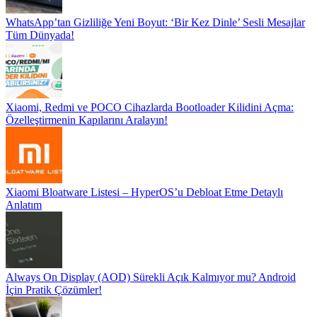
WhatsApp’tan Gizliliğe Yeni Boyut: ‘Bir Kez Dinle’ Sesli Mesajlar
Tüm Dünyada!
Xiaomi, Redmi ve POCO Cihazlarda Bootloader Kilidini Açma:
Özelleştirmenin Kapılarını Aralayın!
Xiaomi Bloatware Listesi – HyperOS’u Debloat Etme Detaylı
Anlatım
Always On Display (AOD) Sürekli Açık Kalmıyor mu? Android
İçin Pratik Çözümler!