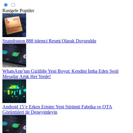
Rastgele
Popüler
Snapdragon 888 işlemci Resmi Olarak Duyuruldu
WhatsApp’tan Gizliliğe Yeni Boyut: Kendini İmha Eden Sesli
Mesajlar Artık Her Yerde!
Android 15’e Erken Erişim: Yeni Sürümü Fabrika ve OTA
Görüntüleri ile Deneyimleyin