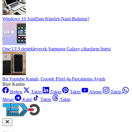
Windows 10 AppData Klasörü Nasıl Bulunur?
One UI 9 destekleyecek Samsung Galaxy cihazların listesi
Bir Youtube Kanalı, Google Pixel 4a Parçalarına Ayırdı
Bize Katılın
Beğen
Takip
Takip
Takip
Abone
Takip
Mesaj
Katıl
Takip
Takip