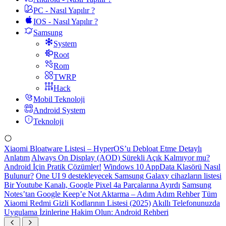
PC - Nasıl Yapılır ?
IOS - Nasıl Yapılır ?
Samsung
System
Root
Rom
TWRP
Hack
Mobil Teknoloji
Android System
Teknoloji
Xiaomi Bloatware Listesi – HyperOS’u Debloat Etme Detaylı
Anlatım
Always On Display (AOD) Sürekli Açık Kalmıyor mu?
Android İçin Pratik Çözümler!
Windows 10 AppData Klasörü Nasıl
Bulunur?
One UI 9 destekleyecek Samsung Galaxy cihazların listesi
Bir Youtube Kanalı, Google Pixel 4a Parçalarına Ayırdı
Samsung
Notes’tan Google Keep’e Not Aktarma – Adım Adım Rehber
Tüm
Xiaomi Redmi Gizli Kodlarının Listesi (2025)
Akıllı Telefonunuzda
Uygulama İzinlerine Hakim Olun: Android Rehberi