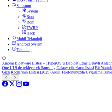
IOS - Nasıl Yapılır ?
Samsung
System
Root
Rom
TWRP
Hack
Mobil Teknoloji
Android System
Teknoloji
Xiaomi Bloatware Listesi – HyperOS’u Debloat Etme Detaylı Anlatı
One UI 9 destekleyecek Samsung Galaxy cihazların listesi
Bir Youtub
Gizli Kodlarının Listesi (2025)
Akıllı Telefonunuzda Uygulama İzinl