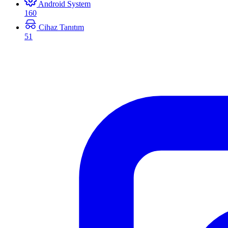
Android System
160
Cihaz Tanıtım
51