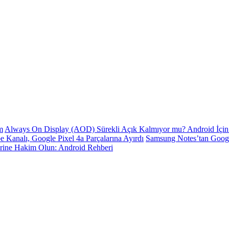
m
Always On Display (AOD) Sürekli Açık Kalmıyor mu? Android İçin 
e Kanalı, Google Pixel 4a Parçalarına Ayırdı
Samsung Notes’tan Goog
erine Hakim Olun: Android Rehberi